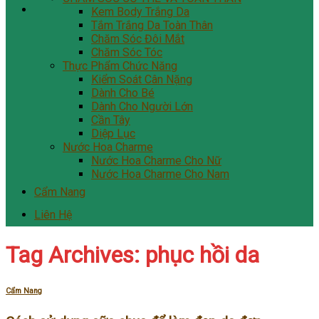
Kem Body Trắng Da
Tắm Trắng Da Toàn Thân
Chăm Sóc Đôi Mắt
Chăm Sóc Tóc
Thực Phẩm Chức Năng
Kiểm Soát Cân Nặng
Dành Cho Bé
Dành Cho Người Lớn
Cần Tây
Diệp Lục
Nước Hoa Charme
Nước Hoa Charme Cho Nữ
Nước Hoa Charme Cho Nam
Cẩm Nang
Liên Hệ
Tag Archives:
phục hồi da
Cẩm Nang