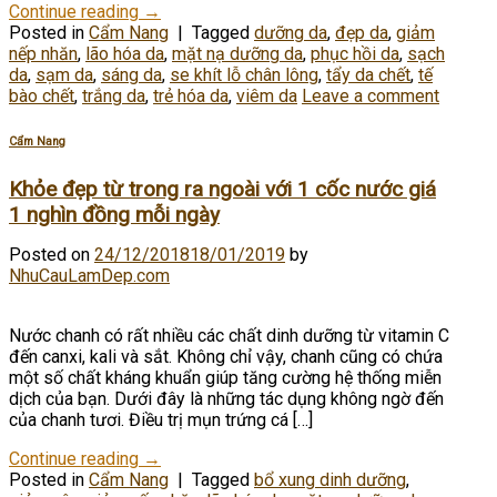
Continue reading
→
Posted in
Cẩm Nang
|
Tagged
dưỡng da
,
đẹp da
,
giảm
nếp nhăn
,
lão hóa da
,
mặt nạ dưỡng da
,
phục hồi da
,
sạch
da
,
sạm da
,
sáng da
,
se khít lỗ chân lông
,
tẩy da chết
,
tế
bào chết
,
trắng da
,
trẻ hóa da
,
viêm da
Leave a comment
Cẩm Nang
Khỏe đẹp từ trong ra ngoài với 1 cốc nước giá
1 nghìn đồng mỗi ngày
Posted on
24/12/2018
18/01/2019
by
NhuCauLamDep.com
Nước chanh có rất nhiều các chất dinh dưỡng từ vitamin C
đến canxi, kali và sắt. Không chỉ vậy, chanh cũng có chứa
một số chất kháng khuẩn giúp tăng cường hệ thống miễn
dịch của bạn. Dưới đây là những tác dụng không ngờ đến
của chanh tươi. Điều trị mụn trứng cá […]
Continue reading
→
Posted in
Cẩm Nang
|
Tagged
bổ xung dinh dưỡng
,