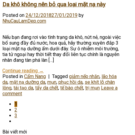
Da khô không nên bỏ qua loại mặt nạ này
Posted on
24/12/2018
27/01/2019
by
NhuCauLamDep.com
Nếu bạn đang rơi vào tình trạng da khô, nứt nẻ, ngoài việc
bổ sung đầy đủ nước, hoa quả, hãy thường xuyên đắp 3
loại mặt nạ dưỡng ẩm dưới đây. Sự ô nhiễm môi trường,
tia tử ngoại hay thời tiết thay đổi liên tục chính là nguyên
nhân đang tàn phá làn […]
Continue reading
→
Posted in
Cẩm Nang
|
Tagged
giảm nếp nhăn
,
lão hóa
da
,
mặt nạ dưỡng da
,
mụn
,
phục hồi da
,
se khít lỗ chân
lông
,
tái tạo da
,
tẩy da chết
,
tế bào chết
,
trị mụn
Leave a
comment
1
2
3
Bài viết mới