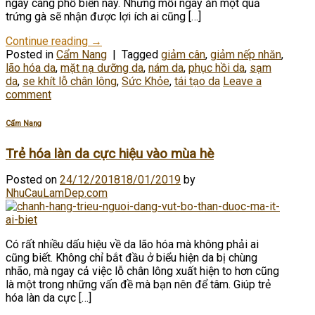
ngày càng phổ biến này. Nhưng mỗi ngày ăn một quả
trứng gà sẽ nhận được lợi ích ai cũng […]
Continue reading
→
Posted in
Cẩm Nang
|
Tagged
giảm cân
,
giảm nếp nhăn
,
lão hóa da
,
mặt nạ dưỡng da
,
nám da
,
phục hồi da
,
sạm
da
,
se khít lỗ chân lông
,
Sức Khỏe
,
tái tạo da
Leave a
comment
Cẩm Nang
Trẻ hóa làn da cực hiệu vào mùa hè
Posted on
24/12/2018
18/01/2019
by
NhuCauLamDep.com
Có rất nhiều dấu hiệu về da lão hóa mà không phải ai
cũng biết. Không chỉ bắt đầu ở biểu hiện da bị chùng
nhão, mà ngay cả việc lỗ chân lông xuất hiện to hơn cũng
là một trong những vấn đề mà bạn nên để tâm. Giúp trẻ
hóa làn da cực […]