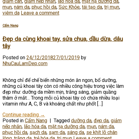
giảm cân
,
giảm nếp nhăn
,
lão hóa da
,
mặt nạ dưỡng da
,
mụn
,
nám da
,
phục hồi da
,
Sức Khỏe
,
tái tạo da
,
trị mụn
,
viêm da
Leave a comment
Cẩm Nang
Đẹp da cùng khoai tay, sửa chua, dầu dừa, dâu
tây
Posted on
24/12/2018
27/01/2019
by
NhuCauLamDep.com
Không chỉ để chế biến những món ăn ngon, bổ dưỡng,
những củ khoai tây còn có nhiều công hiệu trong việc làm
đẹp như: dưỡng da mềm mịn, trắng sáng, giảm quầng
thâm ở mắt… Trong mỗi củ khoai tây có chứa nhiều loại
vitamin như A, C, B và khoáng chất như phốt […]
Continue reading
→
Posted in
Cẩm Nang
|
Tagged
dưỡng da
,
đẹp da
,
giảm
nếp nhăn
,
lão hóa da
,
mặt nạ dưỡng da
,
mụn
,
nám da
,
phục hồi da
,
sạch da
,
sạm da
,
sáng da
,
se khít lỗ chân
lông
,
trắng da
,
trẻ hóa da
,
trị mụn
Leave a comment