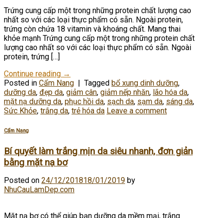
Trứng cung cấp một trong những protein chất lượng cao
nhất so với các loại thực phẩm có sẵn. Ngoài protein,
trứng còn chứa 18 vitamin và khoáng chất. Mang thai
khỏe mạnh Trứng cung cấp một trong những protein chất
lượng cao nhất so với các loại thực phẩm có sẵn. Ngoài
protein, trứng […]
Continue reading
→
Posted in
Cẩm Nang
|
Tagged
bổ xung dinh dưỡng
,
dưỡng da
,
đẹp da
,
giảm cân
,
giảm nếp nhăn
,
lão hóa da
,
mặt nạ dưỡng da
,
phục hồi da
,
sạch da
,
sạm da
,
sáng da
,
Sức Khỏe
,
trắng da
,
trẻ hóa da
Leave a comment
Cẩm Nang
Bí quyết làm trắng mịn da siêu nhanh, đơn giản
bằng mặt nạ bơ
Posted on
24/12/2018
18/01/2019
by
NhuCauLamDep.com
Mặt nạ bơ có thể giúp bạn dưỡng da mềm mại, trắng