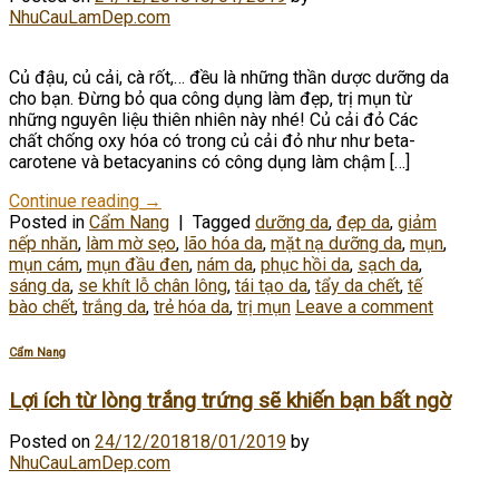
NhuCauLamDep.com
Củ đậu, củ cải, cà rốt,… đều là những thần dược dưỡng da
cho bạn. Đừng bỏ qua công dụng làm đẹp, trị mụn từ
những nguyên liệu thiên nhiên này nhé! Củ cải đỏ Các
chất chống oxy hóa có trong củ cải đỏ như như beta-
carotene và betacyanins có công dụng làm chậm […]
Continue reading
→
Posted in
Cẩm Nang
|
Tagged
dưỡng da
,
đẹp da
,
giảm
nếp nhăn
,
làm mờ sẹo
,
lão hóa da
,
mặt nạ dưỡng da
,
mụn
,
mụn cám
,
mụn đầu đen
,
nám da
,
phục hồi da
,
sạch da
,
sáng da
,
se khít lỗ chân lông
,
tái tạo da
,
tẩy da chết
,
tế
bào chết
,
trắng da
,
trẻ hóa da
,
trị mụn
Leave a comment
Cẩm Nang
Lợi ích từ lòng trắng trứng sẽ khiến bạn bất ngờ
Posted on
24/12/2018
18/01/2019
by
NhuCauLamDep.com