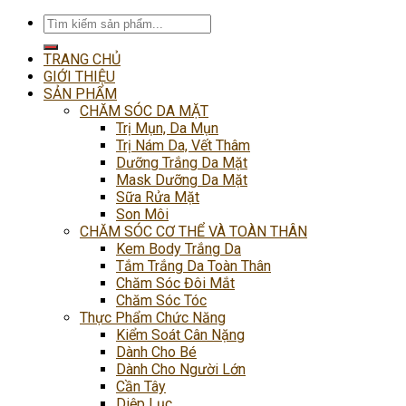
Tìm
kiếm:
TRANG CHỦ
GIỚI THIỆU
SẢN PHẨM
CHĂM SÓC DA MẶT
Trị Mụn, Da Mụn
Trị Nám Da, Vết Thâm
Dưỡng Trắng Da Mặt
Mask Dưỡng Da Mặt
Sữa Rửa Mặt
Son Môi
CHĂM SÓC CƠ THỂ VÀ TOÀN THÂN
Kem Body Trắng Da
Tắm Trắng Da Toàn Thân
Chăm Sóc Đôi Mắt
Chăm Sóc Tóc
Thực Phẩm Chức Năng
Kiểm Soát Cân Nặng
Dành Cho Bé
Dành Cho Người Lớn
Cần Tây
Diệp Lục