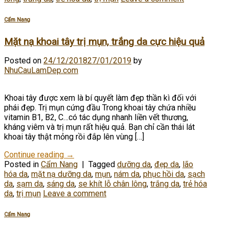
Cẩm Nang
Mặt nạ khoai tây trị mụn, trắng da cực hiệu quả
Posted on
24/12/2018
27/01/2019
by
NhuCauLamDep.com
Khoai tây được xem là bí quyết làm đẹp thần kì đối với
phái đẹp. Trị mụn cứng đầu Trong khoai tây chứa nhiều
vitamin B1, B2, C…có tác dụng nhanh liền vết thương,
kháng viêm và trị mụn rất hiệu quả. Bạn chỉ cần thái lát
khoai tây thật mỏng rồi đắp lên vùng […]
Continue reading
→
Posted in
Cẩm Nang
|
Tagged
dưỡng da
,
đẹp da
,
lão
hóa da
,
mặt nạ dưỡng da
,
mụn
,
nám da
,
phục hồi da
,
sạch
da
,
sạm da
,
sáng da
,
se khít lỗ chân lông
,
trắng da
,
trẻ hóa
da
,
trị mụn
Leave a comment
Cẩm Nang