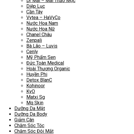
Dr Mai – Mai Thảo Mộc
Diệp Lục
Cần Tây
Vytea – HaVyCo
Nước Hoa Nam
Nước Hoa Nữ
Chanel Châu
Zenpali
Bà Lão – Luvis
Cenly
Mỹ Phẩm Sen
Đức Toàn Medical
Hoài Thương Organic
Huyền Phi
Detox BlanC
Kohinoor
KyO
Matxi Sg
Mq Skin
Dưỡng Da Mặt
Dưỡng Da Body
Giảm Cân
Chăm Sóc Tóc
Chăm Sóc Đôi Mắt