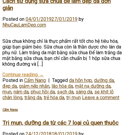
Cách sử dụng sữa chua để làm đẹp da đơn
giản
Posted on
04/01/2019
27/01/2019
by
NhuCauLamDep.com
Sữa chua không chỉ là thực phẩm rất tốt cho hệ tiêu hóa,
giúp bạn giảm béo. Sữa chua còn là thần dược cho làn da
phụ nữ. Làm trắng da mặt bằng sữa chua Để làm trắng da
mặt bằng sữa chua, bạn chỉ cần chuẩn bị 1 hộp sữa chua
không đường và […]
Continue reading
→
Posted in
Cẩm Nang
|
Tagged
da hỗn hợp
,
dưỡng da
,
đẹp da
,
giảm nếp nhăn
,
lão hóa da
,
mặt nạ dưỡng da
,
mụn
,
nám da
,
phục hồi da
,
sạch da
,
sáng da
,
se khít lỗ
chân lông
,
trắng da
,
trẻ hóa da
,
trị mụn
Leave a comment
Cẩm Nang
Trị mụn, dưỡng da từ các 7 loại củ quen thuộc
Posted on
24/12/2018
18/01/2019
by