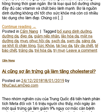
hồng trong thời gian ngắn. Bơ là loại quả bổ dưỡng chúng
đầy đủ các vitamin và chất béo lành mạnh. Bơ là nguồn
dinh dưỡng không chỉ tốt cho sức khỏe mà còn có nhiều
tác dụng cho làm đẹp. Chúng có […]
Continue reading
→
Posted in
Cẩm Nang
|
Tagged
bổ xung dinh dưỡng
,
dưỡng da
,
đẹp da
,
giảm nếp nhăn
,
lão hóa da
,
mặt nạ
dưỡng da
,
mụn
,
phục hồi da
,
sạch da
,
sạm da
,
sáng da
,
se khít lỗ chân lông
,
Sức Khỏe
,
tái tạo da
,
tẩy da chết
,
tế
bào chết
,
trắng da
,
trẻ hóa da
,
trị mụn
Leave a comment
Cẩm Nang
Ai cũng sợ ăn trứng gà làm tăng cholesterol?
Posted on
24/12/2018
18/01/2019
by
NhuCauLamDep.com
Theo nhóm nghiên cứu của Trung Quốc đã tiến hành phân
tích Meta đối với 1.6 triệu người cho thấy, mỗi ngày ăn
một quả trứng gà làm giảm 9% nguy cơ mắc căn bệnh