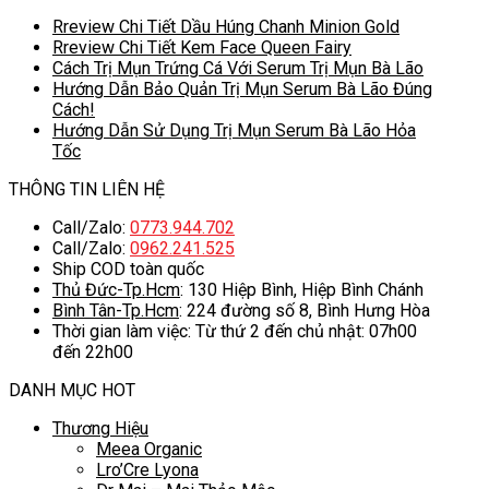
Rreview Chi Tiết Dầu Húng Chanh Minion Gold
Rreview Chi Tiết Kem Face Queen Fairy
Cách Trị Mụn Trứng Cá Với Serum Trị Mụn Bà Lão
Hướng Dẫn Bảo Quản Trị Mụn Serum Bà Lão Đúng
Cách!
Hướng Dẫn Sử Dụng Trị Mụn Serum Bà Lão Hỏa
Tốc
THÔNG TIN LIÊN HỆ
Call/Zalo:
0773.944.702
Call/Zalo:
0962.241.525
Ship COD toàn quốc
Thủ Đức-Tp.Hcm
: 130 Hiệp Bình, Hiệp Bình Chánh
Bình Tân-Tp.Hcm
: 224 đường số 8, Bình Hưng Hòa
Thời gian làm việc: Từ thứ 2 đến chủ nhật: 07h00
đến 22h00
DANH MỤC HOT
Thương Hiệu
Meea Organic
Lro’Cre Lyona