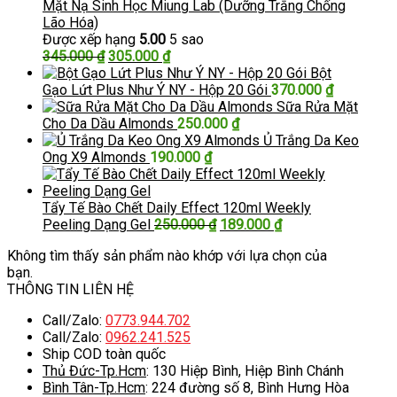
Mặt Nạ Sinh Học Miung Lab (Dưỡng Trắng Chống
Lão Hóa)
Được xếp hạng
5.00
5 sao
Giá
Giá
345.000
₫
305.000
₫
gốc
hiện
Bột
là:
tại
Gạo Lứt Plus Như Ý NY - Hộp 20 Gói
370.000
₫
345.000 ₫.
là:
Sữa Rửa Mặt
305.000 ₫.
Cho Da Dầu Almonds
250.000
₫
Ủ Trắng Da Keo
Ong X9 Almonds
190.000
₫
Tẩy Tế Bào Chết Daily Effect 120ml Weekly
Giá
Giá
Peeling Dạng Gel
250.000
₫
189.000
₫
gốc
hiện
Không tìm thấy sản phẩm nào khớp với lựa chọn của
là:
tại
bạn.
250.000 ₫.
là:
THÔNG TIN LIÊN HỆ
189.000 ₫.
Call/Zalo:
0773.944.702
Call/Zalo:
0962.241.525
Ship COD toàn quốc
Thủ Đức-Tp.Hcm
: 130 Hiệp Bình, Hiệp Bình Chánh
Bình Tân-Tp.Hcm
: 224 đường số 8, Bình Hưng Hòa