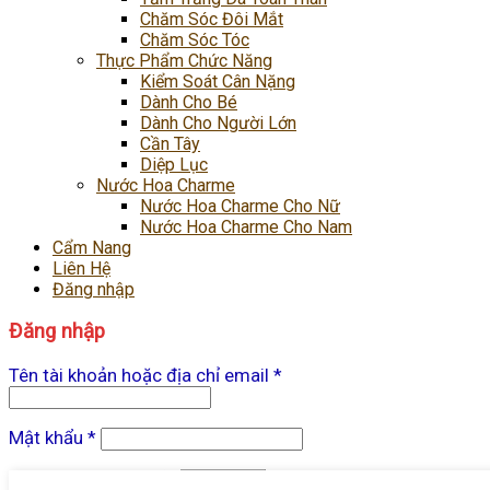
Chăm Sóc Đôi Mắt
Chăm Sóc Tóc
Thực Phẩm Chức Năng
Kiểm Soát Cân Nặng
Dành Cho Bé
Dành Cho Người Lớn
Cần Tây
Diệp Lục
Nước Hoa Charme
Nước Hoa Charme Cho Nữ
Nước Hoa Charme Cho Nam
Cẩm Nang
Liên Hệ
Đăng nhập
Đăng nhập
Tên tài khoản hoặc địa chỉ email
*
Mật khẩu
*
Ghi nhớ mật khẩu
Đăng nhập