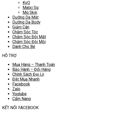
KyO
Matxi Sg
Mq Skin
Dưỡng Da Mặt
Dưỡng Da Body
Giảm Cân
Chăm Sóc Tóc
Chăm Sóc Đôi Mắt
Chăm Sóc Đôi Môi
Dành Cho Bé
HỖ TRỢ
Mua Hàng – Thanh Toán
Bảo Hành – Đổi Hàng
Chính Sách Đại Lý
Đặt Mua Nhanh
Facebook
Zalo
Youtube
Cẩm Nang
KẾT NỐI FACEBOOK