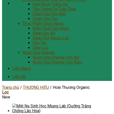
Kem Body Trắng Da
Tắm Trắng Da Toàn Thân
Chăm Sóc Đôi Mắt
Chăm Sóc Tóc
Thực Phẩm Chức Năng
Kiểm Soát Cân Nặng
Dành Cho Bé
Dành Cho Người Lớn
Cần Tây
Diệp Lục
Nước Hoa Charme
Nước Hoa Charme Cho Nữ
Nước Hoa Charme Cho Nam
Cẩm Nang
Liên Hệ
Trang chủ
/
THƯƠNG HIỆU
/
Hoài Thương Organic
Lọc
New