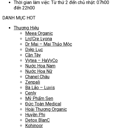
Thời gian làm việc: Từ thứ 2 đến chủ nhật: 07h00
đến 22h00
DANH MỤC HOT
Thương Hiệu
Meea Organic
Lro’Cre Lyona
Dr Mai – Mai Thảo Mộc
Diệp Lục
Cần Tây
Vytea – HaVyCo
Nước Hoa Nam
Nước Hoa Nữ
Chanel Châu
Zenpali
Bà Lão – Luvis
Cenly
Mỹ Phẩm Sen
Đức Toàn Medical
Hoài Thương Organic
Huyền Phi
Detox BlanC
Kohinoor