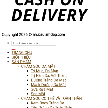
Copyright 2026 ©
nhucaulamdep.com
Tìm
kiếm:
TRANG CHỦ
GIỚI THIỆU
SẢN PHẨM
CHĂM SÓC DA MẶT
Trị Mụn, Da Mụn
Trị Nám Da, Vết Thâm
Dưỡng Trắng Da Mặt
Mask Dưỡng Da Mặt
Sữa Rửa Mặt
Son Môi
CHĂM SÓC CƠ THỂ VÀ TOÀN THÂN
Kem Body Trắng Da
Tắm Trắng Da Toàn Thân