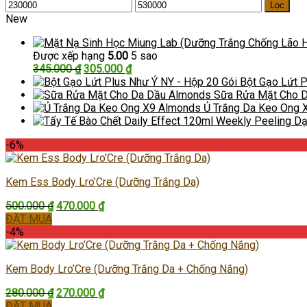
Giá
Giá
Lọc
tối
tối
New
thiểu
đa
Được xếp hạng
5.00
5 sao
Giá
Giá
345.000
₫
305.000
₫
gốc
hiện
Bột Gạo Lứt P
là:
tại
Sữa Rửa Mặt Cho 
345.000 ₫.
là:
Ủ Trắng Da Keo Ong 
305.000 ₫.
-6%
Kem Ess Body Lro’Cre (Dưỡng Trắng Da)
Giá
Giá
500.000
₫
470.000
₫
gốc
hiện
ĐẶT MUA
là:
tại
-4%
500.000 ₫.
là:
470.000 ₫.
Kem Body Lro’Cre (Dưỡng Trắng Da + Chống Nắng)
Giá
Giá
280.000
₫
270.000
₫
gốc
hiện
ĐẶT MUA