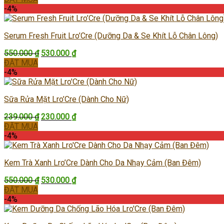
là:
tại
-4%
280.000 ₫.
là:
270.000 ₫.
Serum Fresh Fruit Lro’Cre (Dưỡng Da & Se Khít Lỗ Chân Lông)
Giá
Giá
550.000
₫
530.000
₫
gốc
hiện
ĐẶT MUA
là:
tại
-4%
550.000 ₫.
là:
530.000 ₫.
Sữa Rửa Mặt Lro’Cre (Dành Cho Nữ)
Giá
Giá
239.000
₫
230.000
₫
gốc
hiện
ĐẶT MUA
là:
tại
-4%
239.000 ₫.
là:
230.000 ₫.
Kem Trà Xanh Lro’Cre Dành Cho Da Nhạy Cảm (Ban Đêm)
Giá
Giá
550.000
₫
530.000
₫
gốc
hiện
ĐẶT MUA
là:
tại
-4%
550.000 ₫.
là:
530.000 ₫.