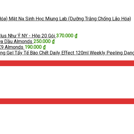
Mặt Nạ Sinh Học Miung Lab (Dưỡng Trắng Chống Lão Hóa)
lus Như Ý NY - Hộp 20 Gói
370.000
₫
Da Dầu Almonds
250.000
₫
X9 Almonds
190.000
₫
Tẩy Tế Bào Chết Daily Effect 120ml Weekly Peeling Dạn