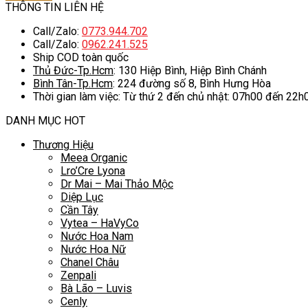
là:
tại
THÔNG TIN LIÊN HỆ
550.000 ₫.
là:
Call/Zalo:
0773.944.702
500.000 ₫.
Call/Zalo:
0962.241.525
Ship COD toàn quốc
Thủ Đức-Tp.Hcm
: 130 Hiệp Bình, Hiệp Bình Chánh
Bình Tân-Tp.Hcm
: 224 đường số 8, Bình Hưng Hòa
Thời gian làm việc: Từ thứ 2 đến chủ nhật: 07h00 đến 22h
DANH MỤC HOT
Thương Hiệu
Meea Organic
Lro’Cre Lyona
Dr Mai – Mai Thảo Mộc
Diệp Lục
Cần Tây
Vytea – HaVyCo
Nước Hoa Nam
Nước Hoa Nữ
Chanel Châu
Zenpali
Bà Lão – Luvis
Cenly