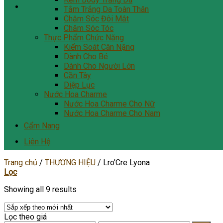
Tắm Trắng Da Toàn Thân
Chăm Sóc Đôi Mắt
Chăm Sóc Tóc
Thực Phẩm Chức Năng
Kiểm Soát Cân Nặng
Dành Cho Bé
Dành Cho Người Lớn
Cần Tây
Diệp Lục
Nước Hoa Charme
Nước Hoa Charme Cho Nữ
Nước Hoa Charme Cho Nam
Cẩm Nang
Liên Hệ
Trang chủ
/
THƯƠNG HIỆU
/
Lro'Cre Lyona
Lọc
Showing all 9 results
Lọc theo giá