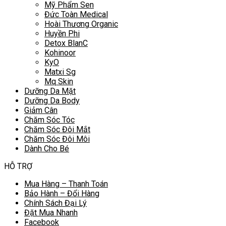
Mỹ Phẩm Sen
Đức Toàn Medical
Hoài Thương Organic
Huyền Phi
Detox BlanC
Kohinoor
KyO
Matxi Sg
Mq Skin
Dưỡng Da Mặt
Dưỡng Da Body
Giảm Cân
Chăm Sóc Tóc
Chăm Sóc Đôi Mắt
Chăm Sóc Đôi Môi
Dành Cho Bé
HỖ TRỢ
Mua Hàng – Thanh Toán
Bảo Hành – Đổi Hàng
Chính Sách Đại Lý
Đặt Mua Nhanh
Facebook