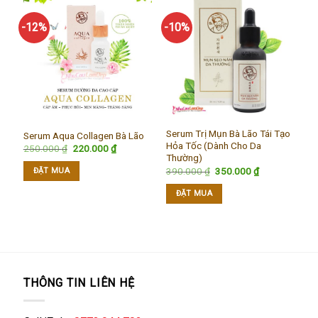
-12%
-10%
Serum Trị Mụn Bà Lão Tái Tạo
Serum Aqua Collagen Bà Lão
Hỏa Tốc (Dành Cho Da
Giá
Giá
250.000
₫
220.000
₫
gốc
hiện
Thường)
là:
tại
Giá
Giá
390.000
₫
350.000
₫
ĐẶT MUA
250.000 ₫.
là:
gốc
hiện
220.000 ₫.
là:
tại
ĐẶT MUA
390.000 ₫.
là:
350.000 ₫.
THÔNG TIN LIÊN HỆ