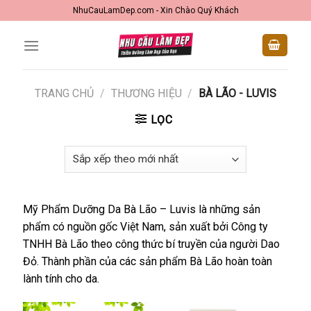
Skip
NhuCauLamDep.com - Xin Chào Quý Khách
to
content
TRANG CHỦ
/
THƯƠNG HIỆU
/
BÀ LÃO - LUVIS
LỌC
Mỹ Phẩm Dưỡng Da Bà Lão – Luvis là những sản
phẩm có nguồn gốc Việt Nam, sản xuất bởi Công ty
TNHH Bà Lão theo công thức bí truyền của người Dao
Đỏ. Thành phần của các sản phẩm Bà Lão hoàn toàn
lành tính cho da.