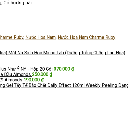
, Cỏ hương bài.
harme Ruby
,
Nước Hoa Nam
,
Nước Hoa Nam Charme Ruby
Mặt Nạ Sinh Học Miung Lab (Dưỡng Trắng Chống Lão Hóa)
lus Như Ý NY - Hộp 20 Gói
370.000
₫
Da Dầu Almonds
250.000
₫
X9 Almonds
190.000
₫
Tẩy Tế Bào Chết Daily Effect 120ml Weekly Peeling Dạn