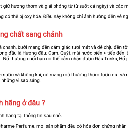
t giữ hương thơm và giải phóng từ từ suốt cả ngày) và các m
úng có thể bị oxy hóa. Điều này không chỉ ảnh hưởng đến vẻ 
ng chất sang chảnh
uả chanh, bưởi mang đến cảm giác tươi mát và dễ chịu đến 
ơng đầu là Hương đầu: Cam, Quýt, mùi nước biển > tiếp đến l
g… Nốt hương cuối bạn có thể cảm nhận được Đậu Tonka, Hổ ph
a nước và không khí, nó mang một hương thơm tươi mát và n
à những vì sao sáng.
 hãng ở đâu ?
 hãng tại thông tin sau nhé.
u Charme Perfume, mọi sản phẩm đều có hóa đơn chứng nhận 