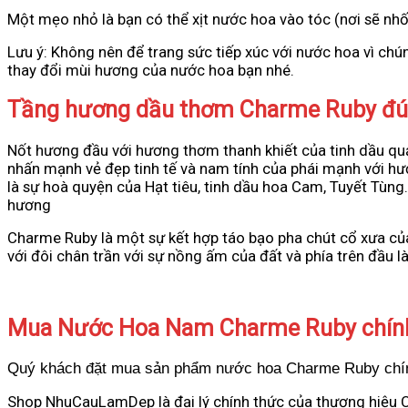
Một mẹo nhỏ là bạn có thể xịt nước hoa vào tóc (nơi sẽ nhố
Lưu ý: Không nên để trang sức tiếp xúc với nước hoa vì ch
thay đổi mùi hương của nước hoa bạn nhé.
Tầng hương dầu thơm Charme Ruby đú
Nốt hương đầu với hương thơm thanh khiết của tinh dầu q
nhấn mạnh vẻ đẹp tinh tế và nam tính của phái mạnh với hư
là sự hoà quyện của Hạt tiêu, tinh dầu hoa Cam, Tuyết Tùn
hương
Charme Ruby là một sự kết hợp táo bạo pha chút cổ xưa củ
với đôi chân trần với sự nồng ấm của đất và phía trên đầu l
Mua Nước Hoa Nam Charme Ruby chính
Quý khách đặt mua sản phẩm nước hoa Charme Ruby chính
Shop
NhuCauLamDep
là đại lý chính thức của thương hiệ