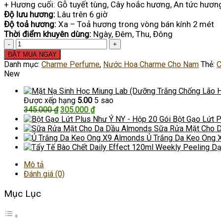
+ Hương cuối: Gỗ tuyết tùng, Cây hoắc hương, An tức hương
Độ lưu hương:
Lâu trên 6 giờ
Độ toả hương:
Xa – Toả hương trong vòng bán kính 2 mét
Thời điểm khuyên dùng:
Ngày, Đêm, Thu, Đông
Nước
Hoa
ĐẶT MUA NGAY
Nam
Danh mục:
Charme Perfume
,
Nước Hoa Charme Cho Nam
Thẻ:
C
Charme
New
Ruby
số
Được xếp hạng
5.00
5 sao
lượng
Giá
Giá
345.000
₫
305.000
₫
gốc
hiện
Bột Gạo Lứt P
là:
tại
Sữa Rửa Mặt Cho 
345.000 ₫.
là:
Ủ Trắng Da Keo Ong 
305.000 ₫.
Mô tả
Đánh giá (0)
Mục Lục