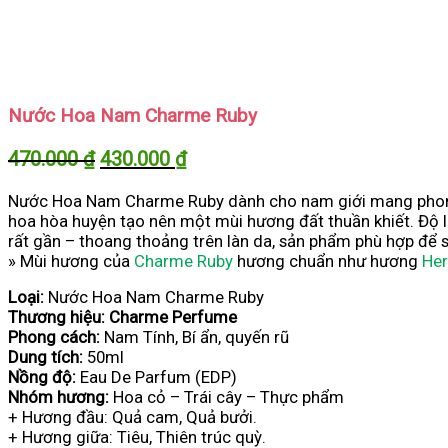
Nước Hoa Nam Charme Ruby
Giá
Giá
470.000
₫
430.000
₫
gốc
hiện
Nước Hoa Nam Charme Ruby dành cho nam giới mang phong
là:
tại
hoa hòa huyện tạo nên một mùi hương đất thuần khiết. Độ l
470.000 ₫.
là:
rất gần – thoang thoảng trên làn da, sản phẩm phù hợp để
430.000 ₫.
» Mùi hương của
Charme Ruby
hương chuẩn như hương
Her
Loại:
Nước Hoa Nam Charme Ruby
Thương hiệu: Charme Perfume
Phong cách:
Nam Tính, Bí ẩn, quyến rũ
Dung tích:
50ml
Nồng độ:
Eau De Parfum (EDP)
Nhóm hương:
Hoa cỏ – Trái cây – Thực phẩm
+ Hương đầu: Quả cam, Quả bưởi.
+ Hương giữa: Tiêu, Thiên trúc quỳ.