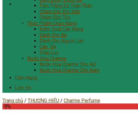
Tắm Trắng Da Toàn Thân
Chăm Sóc Đôi Mắt
Chăm Sóc Tóc
Thực Phẩm Chức Năng
Kiểm Soát Cân Nặng
Dành Cho Bé
Dành Cho Người Lớn
Cần Tây
Diệp Lục
Nước Hoa Charme
Nước Hoa Charme Cho Nữ
Nước Hoa Charme Cho Nam
Cẩm Nang
Liên Hệ
Trang chủ
/
THƯƠNG HIỆU
/
Charme Perfume
-9%