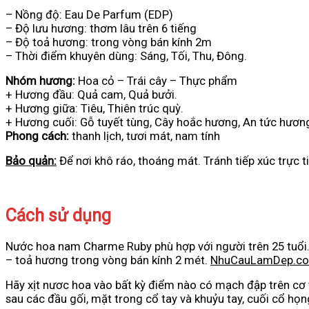
– Nồng độ: Eau De Parfum (EDP)
– Độ lưu hương: thơm lâu trên 6 tiếng
– Độ toả hương: trong vòng bán kính 2m
– Thời điểm khuyên dùng: Sáng, Tối, Thu, Đông.
Nhóm hương:
Hoa cỏ – Trái cây – Thực phẩm
+ Hương đầu: Quả cam, Quả bưởi.
+ Hương giữa: Tiêu, Thiên trúc quỳ.
+ Hương cuối: Gỗ tuyết tùng, Cây hoắc hương, An tức hương
Phong cách:
thanh lịch, tươi mát, nam tính
Bảo quản:
Để nơi khô ráo, thoáng mát. Tránh tiếp xúc trực t
Cách sử dụng
Nước hoa nam Charme Ruby phù hợp với người trên 25 tuổi. 
– toả hương trong vòng bán kính 2 mét.
NhuCauLamDep.c
Hãy xịt nươc hoa vào bất kỳ điểm nào có mạch đập trên cơ 
sau các đầu gối, mặt trong cổ tay và khuỷu tay, cuối cổ họng