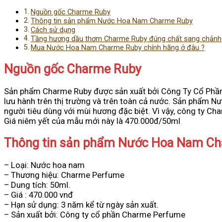
Nguồn gốc Charme Ruby
Thông tin sản phẩm Nước Hoa Nam Charme Ruby
Cách sử dụng
Tầng hương dầu thơm Charme Ruby đúng chất sang chảnh
Mua Nước Hoa Nam Charme Ruby chính hãng ở đâu ?
Nguồn gốc Charme Ruby
Sản phẩm Charme Ruby được sản xuất bởi Công Ty Cổ Phần
lưu hành trên thị trường và trên toàn cả nước. Sản phẩm Nư
người tiêu dùng với mùi hương đặc biệt. Vì vậy, công ty Ch
Giá niêm yết của mẫu mới này là 470.000đ/50ml
Thông tin sản phẩm Nước Hoa Nam C
– Loại: Nước hoa nam
– Thương hiệu: Charme Perfume
– Dung tích: 50ml.
– Giá : 470.000 vnđ
– Hạn sử dụng: 3 năm kể từ ngày sản xuất.
– Sản xuất bởi: Công ty cổ phần Charme Perfume