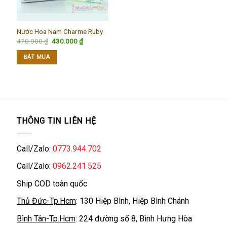
Nước Hoa Nam Charme Ruby
Giá
Giá
470.000
₫
430.000
₫
gốc
hiện
là:
tại
ĐẶT MUA
470.000 ₫.
là:
430.000 ₫.
THÔNG TIN LIÊN HỆ
Call/Zalo:
0773.944.702
Call/Zalo:
0962.241.525
Ship COD toàn quốc
Thủ Đức-Tp.Hcm
: 130 Hiệp Bình, Hiệp Bình Chánh
Bình Tân-Tp.Hcm
: 224 đường số 8, Bình Hưng Hòa