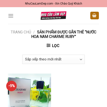
Skip
NhuCauLamDep.com - Xin Chào Quý Khách
to
content
TRANG CHỦ
/
SẢN PHẨM ĐƯỢC GẮN THẺ “NƯỚC
HOA NAM CHARME RUBY”
LỌC
-9%