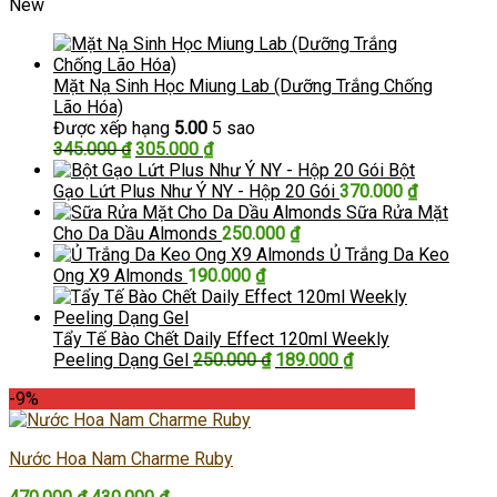
New
Mặt Nạ Sinh Học Miung Lab (Dưỡng Trắng Chống
Lão Hóa)
Được xếp hạng
5.00
5 sao
Giá
Giá
345.000
₫
305.000
₫
gốc
hiện
Bột
là:
tại
Gạo Lứt Plus Như Ý NY - Hộp 20 Gói
370.000
₫
345.000 ₫.
là:
Sữa Rửa Mặt
305.000 ₫.
Cho Da Dầu Almonds
250.000
₫
Ủ Trắng Da Keo
Ong X9 Almonds
190.000
₫
Tẩy Tế Bào Chết Daily Effect 120ml Weekly
Giá
Giá
Peeling Dạng Gel
250.000
₫
189.000
₫
gốc
hiện
-9%
là:
tại
250.000 ₫.
là:
189.000 ₫.
Nước Hoa Nam Charme Ruby
Giá
Giá