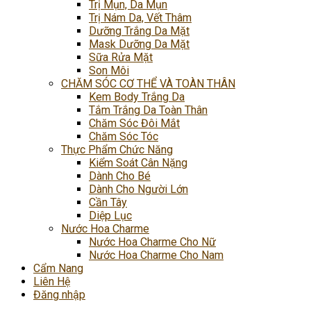
Trị Mụn, Da Mụn
Trị Nám Da, Vết Thâm
Dưỡng Trắng Da Mặt
Mask Dưỡng Da Mặt
Sữa Rửa Mặt
Son Môi
CHĂM SÓC CƠ THỂ VÀ TOÀN THÂN
Kem Body Trắng Da
Tắm Trắng Da Toàn Thân
Chăm Sóc Đôi Mắt
Chăm Sóc Tóc
Thực Phẩm Chức Năng
Kiểm Soát Cân Nặng
Dành Cho Bé
Dành Cho Người Lớn
Cần Tây
Diệp Lục
Nước Hoa Charme
Nước Hoa Charme Cho Nữ
Nước Hoa Charme Cho Nam
Cẩm Nang
Liên Hệ
Đăng nhập