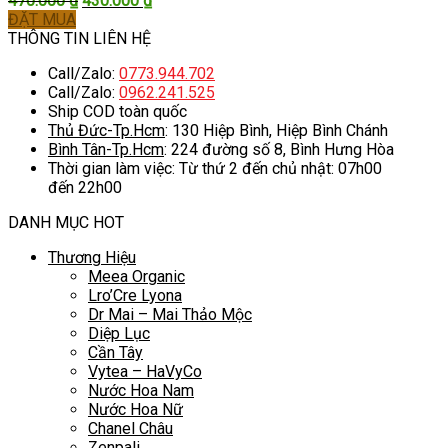
470.000
₫
430.000
₫
gốc
hiện
ĐẶT MUA
là:
tại
THÔNG TIN LIÊN HỆ
470.000 ₫.
là:
Call/Zalo:
0773.944.702
430.000 ₫.
Call/Zalo:
0962.241.525
Ship COD toàn quốc
Thủ Đức-Tp.Hcm
: 130 Hiệp Bình, Hiệp Bình Chánh
Bình Tân-Tp.Hcm
: 224 đường số 8, Bình Hưng Hòa
Thời gian làm việc: Từ thứ 2 đến chủ nhật: 07h00
đến 22h00
DANH MỤC HOT
Thương Hiệu
Meea Organic
Lro’Cre Lyona
Dr Mai – Mai Thảo Mộc
Diệp Lục
Cần Tây
Vytea – HaVyCo
Nước Hoa Nam
Nước Hoa Nữ
Chanel Châu
Zenpali