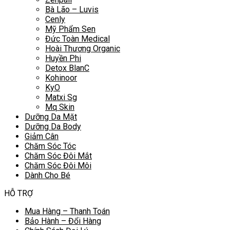
Bà Lão – Luvis
Cenly
Mỹ Phẩm Sen
Đức Toàn Medical
Hoài Thương Organic
Huyền Phi
Detox BlanC
Kohinoor
KyO
Matxi Sg
Mq Skin
Dưỡng Da Mặt
Dưỡng Da Body
Giảm Cân
Chăm Sóc Tóc
Chăm Sóc Đôi Mắt
Chăm Sóc Đôi Môi
Dành Cho Bé
HỖ TRỢ
Mua Hàng – Thanh Toán
Bảo Hành – Đổi Hàng