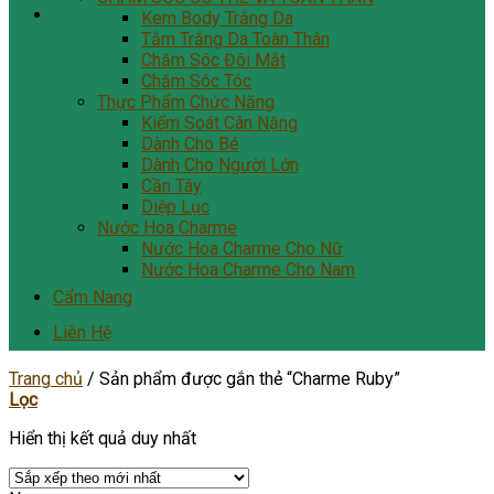
Kem Body Trắng Da
Tắm Trắng Da Toàn Thân
Chăm Sóc Đôi Mắt
Chăm Sóc Tóc
Thực Phẩm Chức Năng
Kiểm Soát Cân Nặng
Dành Cho Bé
Dành Cho Người Lớn
Cần Tây
Diệp Lục
Nước Hoa Charme
Nước Hoa Charme Cho Nữ
Nước Hoa Charme Cho Nam
Cẩm Nang
Liên Hệ
Trang chủ
/
Sản phẩm được gắn thẻ “Charme Ruby”
Lọc
Hiển thị kết quả duy nhất