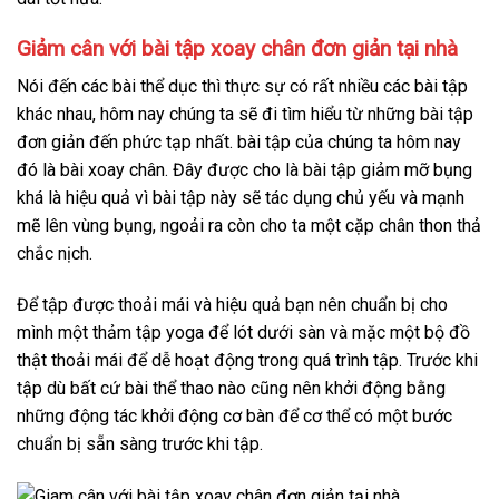
Giảm cân với bài tập xoay chân đơn giản tại nhà
Nói đến các bài thể dục thì thực sự có rất nhiều các bài tập
khác nhau, hôm nay chúng ta sẽ đi tìm hiểu từ những bài tập
đơn giản đến phức tạp nhất. bài tập của chúng ta hôm nay
đó là bài xoay chân. Đây được cho là bài tập giảm mỡ bụng
khá là hiệu quả vì bài tập này sẽ tác dụng chủ yếu và mạnh
mẽ lên vùng bụng, ngoải ra còn cho ta một cặp chân thon thả
chắc nịch.
Để tập được thoải mái và hiệu quả bạn nên chuẩn bị cho
mình một thảm tập yoga để lót dưới sàn và mặc một bộ đồ
thật thoải mái để dễ hoạt động trong quá trình tập. Trước khi
tập dù bất cứ bài thể thao nào cũng nên khởi động bằng
những động tác khởi động cơ bàn để cơ thể có một bước
chuẩn bị sẵn sàng trước khi tập.