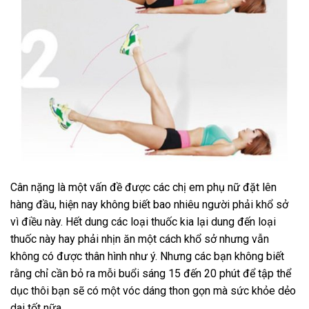
Cân nặng là một vấn đề được các chị em phụ nữ đặt lên
hàng đầu, hiện nay không biết bao nhiêu người phải khổ sở
vì điều này. Hết dung các loại thuốc kia lại dung đến loại
thuốc này hay phải nhịn ăn một cách khổ sở nhưng vẫn
không có được thân hình như ý. Nhưng các bạn không biết
rằng chỉ cần bỏ ra mỗi buổi sáng 15 đến 20 phút để tập thể
dục thôi bạn sẽ có một vóc dáng thon gọn mà sức khỏe dẻo
dai tốt nữa.