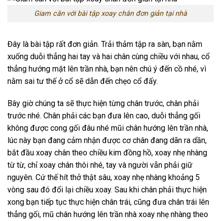
Giam cân với bài tập xoay chân đơn giản tại nhà
Đây là bài tập rất đơn giản. Trải thảm tập ra sàn, bạn nằm
xuống duỗi thẳng hai tay và hai chân cùng chiều với nhau, cổ
thẳng hướng mặt lên trần nhà, bạn nên chú ý đến cồ nhé, vì
nằm sai tư thế ở cổ sẽ dẫn đến chẹo cổ đấy.
Bây giờ chúng ta sẽ thực hiện từng chân trước, chân phải
trước nhé. Chân phải các bạn đưa lên cao, duỗi thẳng gối
không được cong gối đâu nhé mũi chân hướng lên trần nhà,
lúc này bạn đang cảm nhận được cơ chân đang dãn ra dần,
bắt đầu xoay chân theo chiều kim đồng hồ, xoay nhẹ nhàng
từ từ, chỉ xoay chân thôi nhé, tay và người vẫn phải giữ
nguyên. Cứ thế hít thở thật sâu, xoay nhẹ nhàng khoảng 5
vòng sau đó đổi lại chiều xoay. Sau khi chân phải thực hiện
xong bạn tiếp tục thực hiện chân trái, cũng đưa chân trái lên
thẳng gối, mũ chân hướng lên trần nhà xoay nhẹ nhàng theo