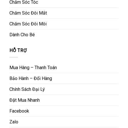
Chăm Sóc Tóc
Chăm Sóc Đôi Mắt
Chăm Sóc Đôi Môi
Dành Cho Bé
HỖ TRỢ
Mua Hàng – Thanh Toán
Bảo Hành – Đổi Hàng
Chính Sách Đại Lý
Đặt Mua Nhanh
Facebook
Zalo