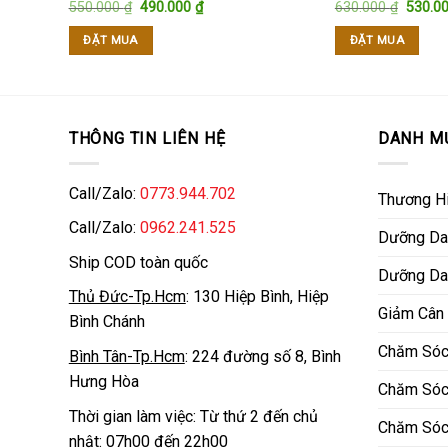
Giá
Giá
Giá
550.000
₫
490.000
₫
630.000
₫
530.0
gốc
hiện
gốc
là:
tại
là:
ĐẶT MUA
ĐẶT MUA
550.000 ₫.
là:
630.00
490.000 ₫.
THÔNG TIN LIÊN HỆ
DANH M
Call/Zalo:
0773.944.702
Thương H
Call/Zalo:
0962.241.525
Dưỡng Da
Ship COD toàn quốc
Dưỡng Da
Thủ Đức-Tp.Hcm
: 130 Hiệp Bình, Hiệp
Giảm Cân
Bình Chánh
Chăm Sóc
Bình Tân-Tp.Hcm
: 224 đường số 8, Bình
Hưng Hòa
Chăm Sóc
Thời gian làm việc: Từ thứ 2 đến chủ
Chăm Sóc
nhật: 07h00 đến 22h00