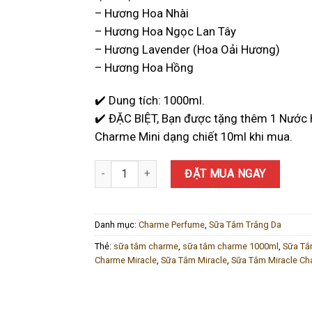
– Hương Hoa Nhài
– Hương Hoa Ngọc Lan Tây
– Hương Lavender (Hoa Oải Hương)
– Hương Hoa Hồng
✔️ Dung tích: 1000ml.
✔️ ĐẶC BIỆT, Bạn được tặng thêm 1 Nước
Charme Mini dạng chiết 10ml khi mua.
Sữa Tắm Miracle 1000ml Charme Hương 
ĐẶT MUA NGAY
Danh mục:
Charme Perfume
,
Sữa Tắm Trắng Da
Thẻ:
sữa tắm charme
,
sữa tắm charme 1000ml
,
Sữa T
Charme Miracle
,
Sữa Tắm Miracle
,
Sữa Tắm Miracle C