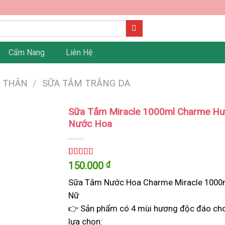
Cẩm Nang
Liên Hệ
N THÂN
/
SỮA TẮM TRẮNG DA
Sữa Tắm Miracle 1000ml Charme H
Nước Hoa
5.00
1
trên 5
150.000
₫
dựa trên
đánh giá
Sữa Tắm Nước Hoa Charme Miracle 1000
Nữ
👉 Sản phẩm có 4 mùi hương độc đáo ch
lựa chọn: