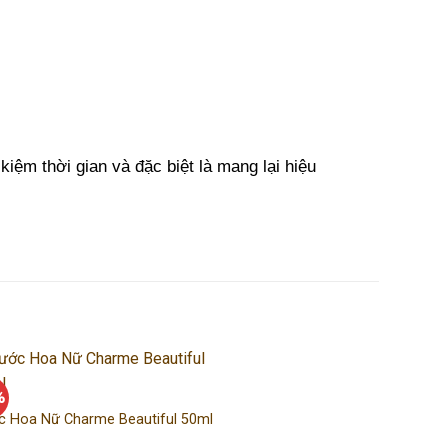
kiệm thời gian và đặc biệt là mang lại hiệu
Nước Hoa Nam Charme Iris 50m
%
-13%
c Hoa Nữ Charme Beautiful 50ml
Giá
Giá
520.000
₫
450.000
₫
gốc
hiện