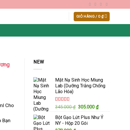
GIỎ HÀNG /
0
₫
NEW
ương
Mặt Nạ Sinh Học Miung
Lab (Dưỡng Trắng Chống
Lão Hóa)
ml Cho
Được xếp
Giá
Giá
345.000
₫
305.000
₫
hạng
5.00
5
gốc
hiện
sao
Bột Gạo Lứt Plus Như Ý
là:
tại
o Bạn
NY - Hộp 20 Gói
345.000 ₫.
là: