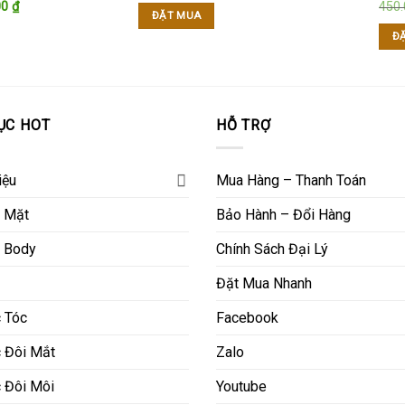
Giá
00
₫
450
là:
tại
ĐẶT MUA
hiện
470.000 ₫.
là:
tại
430.000 ₫.
Đ
0 ₫.
là:
530.000 ₫.
ỤC HOT
HỖ TRỢ
iệu
Mua Hàng – Thanh Toán
 Mặt
Bảo Hành – Đổi Hàng
 Body
Chính Sách Đại Lý
Đặt Mua Nhanh
 Tóc
Facebook
 Đôi Mắt
Zalo
 Đôi Môi
Youtube