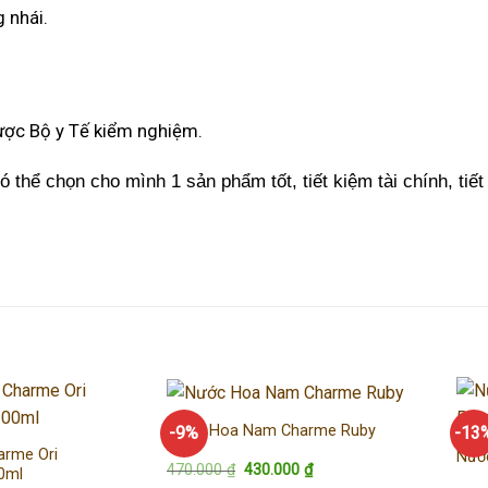
 nhái.
được Bộ y Tế kiểm nghiệm.
 thể chọn cho mình 1 sản phẩm tốt, tiết kiệm tài chính, tiết 
Nước Hoa Nam Charme Ruby
-9%
-13
rme Ori
Nướ
Giá
Giá
470.000
₫
430.000
₫
0ml
gốc
hiện