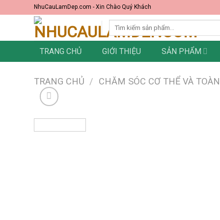
Skip
NhuCauLamDep.com - Xin Chào Quý Khách
to
Tìm
content
kiếm:
TRANG CHỦ
GIỚI THIỆU
SẢN PHẨM
TRANG CHỦ
/
CHĂM SÓC CƠ THỂ VÀ TOÀ