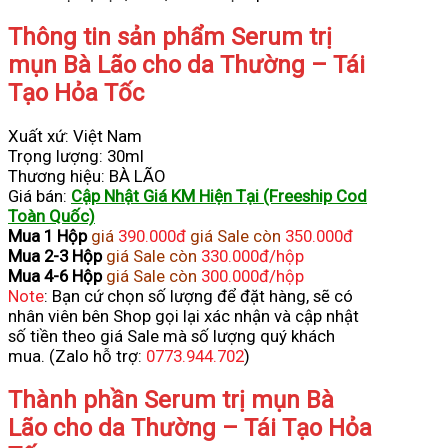
Thông tin sản phẩm Serum trị
mụn Bà Lão cho da Thường – Tái
Tạo Hỏa Tốc
Xuất xứ: Việt Nam
Trọng lượng: 30ml
Thương hiệu: BÀ LÃO
Giá bán:
Cập Nhật Giá KM Hiện Tại (Freeship Cod
Toàn Quốc)
Mua 1 Hộp
giá
390.000đ
giá Sale còn
350.000đ
Mua 2-3 Hộp
giá Sale còn
330.000đ
/hộp
Mua 4-6 Hộp
giá Sale còn
300.000đ/hộp
Note
: Bạn cứ chọn số lượng để đặt hàng, sẽ có
nhân viên bên Shop gọi lại xác nhận và cập nhật
số tiền theo giá Sale mà số lượng quý khách
mua. (Zalo hỗ trợ:
0773.944.702
)
Thành phần Serum trị mụn Bà
Lão cho da Thường – Tái Tạo Hỏa