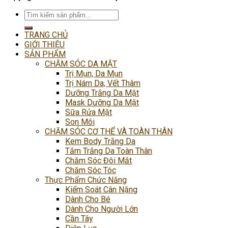
Tìm
kiếm:
TRANG CHỦ
GIỚI THIỆU
SẢN PHẨM
CHĂM SÓC DA MẶT
Trị Mụn, Da Mụn
Trị Nám Da, Vết Thâm
Dưỡng Trắng Da Mặt
Mask Dưỡng Da Mặt
Sữa Rửa Mặt
Son Môi
CHĂM SÓC CƠ THỂ VÀ TOÀN THÂN
Kem Body Trắng Da
Tắm Trắng Da Toàn Thân
Chăm Sóc Đôi Mắt
Chăm Sóc Tóc
Thực Phẩm Chức Năng
Kiểm Soát Cân Nặng
Dành Cho Bé
Dành Cho Người Lớn
Cần Tây