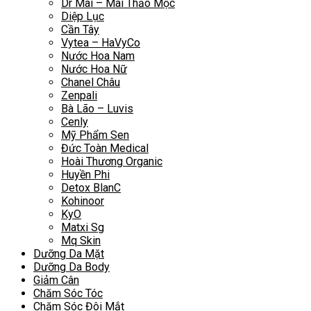
Dr Mai – Mai Thảo Mộc
Diệp Lục
Cần Tây
Vytea – HaVyCo
Nước Hoa Nam
Nước Hoa Nữ
Chanel Châu
Zenpali
Bà Lão – Luvis
Cenly
Mỹ Phẩm Sen
Đức Toàn Medical
Hoài Thương Organic
Huyền Phi
Detox BlanC
Kohinoor
KyO
Matxi Sg
Mq Skin
Dưỡng Da Mặt
Dưỡng Da Body
Giảm Cân
Chăm Sóc Tóc
Chăm Sóc Đôi Mắt