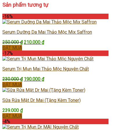
Sản phẩm tương tự
-16%
Serum Dưỡng Da Mai Thảo Mộc Mix Saffron
Giá
Giá
250.000
₫
210.000
₫
gốc
hiện
ĐẶT MUA
là:
tại
-17%
250.000 ₫.
là:
210.000 ₫.
Serum Trị Mụn Mai Thảo Mộc Nguyên Chất
Giá
Giá
230.000
₫
190.000
₫
gốc
hiện
ĐẶT MUA
là:
tại
230.000 ₫.
là:
Sữa Rửa Mặt Dr Mai (Tặng Kèm Toner)
190.000 ₫.
239.000
₫
ĐẶT MUA
-4%