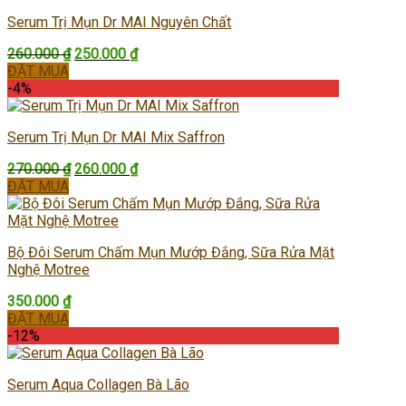
Serum Trị Mụn Dr MAI Nguyên Chất
Giá
Giá
260.000
₫
250.000
₫
gốc
hiện
ĐẶT MUA
là:
tại
-4%
260.000 ₫.
là:
250.000 ₫.
Serum Trị Mụn Dr MAI Mix Saffron
Giá
Giá
270.000
₫
260.000
₫
gốc
hiện
ĐẶT MUA
là:
tại
270.000 ₫.
là:
260.000 ₫.
Bộ Đôi Serum Chấm Mụn Mướp Đắng, Sữa Rửa Mặt
Nghệ Motree
350.000
₫
ĐẶT MUA
-12%
Serum Aqua Collagen Bà Lão