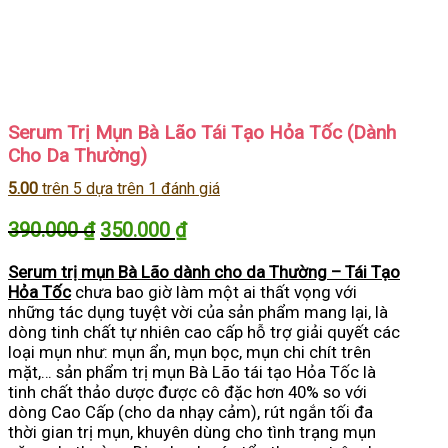
Serum Trị Mụn Bà Lão Tái Tạo Hỏa Tốc (Dành
Cho Da Thường)
5.00
trên 5 dựa trên
1
đánh giá
Giá
Giá
390.000
₫
350.000
₫
gốc
hiện
Serum trị mụn Bà Lão dành cho da Thường – Tái Tạo
là:
tại
Hỏa Tốc
chưa bao giờ làm một ai thất vọng với
390.000 ₫.
là:
những tác dụng tuyệt vời của sản phẩm mang lại, là
350.000 ₫.
dòng tinh chất tự nhiên cao cấp hỗ trợ giải quyết các
loại mụn như: mụn ẩn, mụn bọc, mụn chi chít trên
mặt,… sản phẩm trị mụn Bà Lão tái tạo Hỏa Tốc là
tinh chất thảo dược được cô đặc hơn 40% so với
dòng Cao Cấp (cho da nhạy cảm), rút ngắn tối đa
thời gian trị mụn, khuyên dùng cho tình trạng mụn