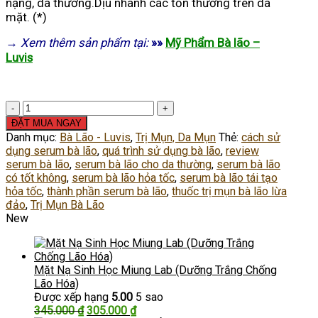
nặng, da thường.Dịu nhanh các tổn thương trên da
mặt. (*)
→
Xem thêm sản phẩm tại:
»
»
Mỹ Phẩm Bà lão –
Luvis
Serum
Trị
ĐẶT MUA NGAY
Mụn
Danh mục:
Bà Lão - Luvis
,
Trị Mụn, Da Mụn
Thẻ:
cách sử
Bà
dụng serum bà lão
,
quá trình sử dụng bà lão
,
review
Lão
serum bà lão
,
serum bà lão cho da thường
,
serum bà lão
có tốt không
Tái
,
serum bà lão hỏa tốc
,
serum bà lão tái tạo
hỏa tốc
,
thành phần serum bà lão
,
thuốc trị mụn bà lão lừa
Tạo
đảo
,
Trị Mụn Bà Lão
Hỏa
New
Tốc
(Dành
Cho
Da
Mặt Nạ Sinh Học Miung Lab (Dưỡng Trắng Chống
Thường)
Lão Hóa)
số
Được xếp hạng
5.00
5 sao
lượng
Giá
Giá
345.000
₫
305.000
₫