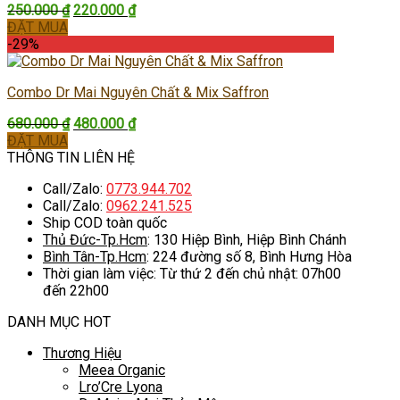
Giá
Giá
250.000
₫
220.000
₫
gốc
hiện
ĐẶT MUA
là:
tại
-29%
250.000 ₫.
là:
220.000 ₫.
Combo Dr Mai Nguyên Chất & Mix Saffron
Giá
Giá
680.000
₫
480.000
₫
gốc
hiện
ĐẶT MUA
là:
tại
THÔNG TIN LIÊN HỆ
680.000 ₫.
là:
Call/Zalo:
0773.944.702
480.000 ₫.
Call/Zalo:
0962.241.525
Ship COD toàn quốc
Thủ Đức-Tp.Hcm
: 130 Hiệp Bình, Hiệp Bình Chánh
Bình Tân-Tp.Hcm
: 224 đường số 8, Bình Hưng Hòa
Thời gian làm việc: Từ thứ 2 đến chủ nhật: 07h00
đến 22h00
DANH MỤC HOT
Thương Hiệu
Meea Organic
Lro’Cre Lyona