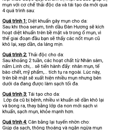
mụn với cơ chế thải độc da và tái tạo da mới qua
4 quá trình sau:
Quá trình 1:
Diệt khuẩn gây mụn cho da:
Sau khi thoa serum, tinh dầu Đàn Hương sẽ kích
hoạt diệt khuẩn trên bề mặt và trong ổ mụn, vì
thế giai đoạn đầu bạn sẽ thấy các nốt mụn cũ
khô lại, xẹp dần, da láng mịn.
Quá trình 2:
Thải độc cho da:
Sau khoảng 2 tuần, các hoạt chất từ Nhân sâm,
nấm Linh chi,… sẽ tiến hành đẩy: nhân mụn, tế
bào chết, mỹ phẩm,… tích tụ ra ngoài. Lúc này,
trên bề mặt sẽ xuất hiện nhiều mụn nhưng bên
dưới da đang được làm sạch tối đa.
Quá trình 3:
Tái tạo cho da:
Lớp da cũ bị bệnh, nhiều vi khuẩn sẽ dần khô lại
và bong ra, thay bằng lớp da non mới sạch vi
khuẩn, sạch mụn, khỏe mạnh hơn.
Quá trình 4:
Cân bằng lại tuyến nhờn cho:
Giúp da sạch, thông thoáng và ngăn ngừa mụn