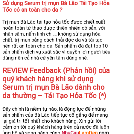
Sử dụng Serum trị mụn Bà Lão Tái Tạo Hỏa
Tốc có an toàn cho da ?
Trị mụn Bà Lão tái tạo hỏa tốc được chiết xuất
hoàn toàn từ thảo dược thiên nhiên có sẵn, với
nhân sâm, nấm linh chi,… không sử dụng hóa
chất, trị mụn bằng cách thải độc da và tái tạo
nên rất an toàn cho da. Sản phẩm đã đạt top 10
sản phẩm dịch vụ xuất sắc vì quyền lợi người tiêu
dùng nên cả nhà cứ yên tâm dùng nhé.
REVIEW Feedback (Phản hồi) của
quý khách hàng khi sử dụng
Serum trị mụn Bà Lão dành cho
da thường – Tái Tạo Hỏa Tốc (*)
Đây chính là niềm tự hào, là động lực để những
sản phẩm của Bà Lão tiếp tục cố gắng để mang
lại giá trị tốt nhất cho khách hàng. Xin gửi lời
cảm ơn tới quý khách hàng trên cả nước đã luôn
ủng hộ và song hành cùng
NhuCau
LamDep
.com