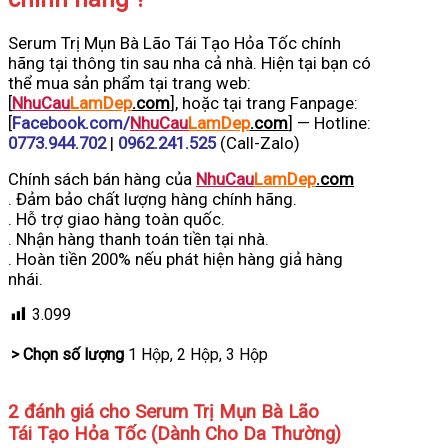
Serum Trị Mụn Bà Lão Tái Tạo Hỏa Tốc chính
hãng tại thông tin sau nha cả nhà. Hiện tại bạn có
thể mua sản phẩm tại trang web:
[
NhuCau
LamDep
.com
], hoặc tại trang Fanpage:
[
Facebook.com/
NhuCau
LamDep
.com
] — Hotline:
0773.944.702
|
0962.241.525
(Call-Zalo)
Chính sách bán hàng của
NhuCau
LamDep
.com
. Đảm bảo chất lượng hàng chính hãng.
. Hỗ trợ giao hàng toàn quốc.
. Nhận hàng thanh toán tiền tại nhà.
. Hoàn tiền 200% nếu phát hiện hàng giả hàng
nhái.
3.099
> Chọn số lượng
1 Hộp, 2 Hộp, 3 Hộp
2 đánh giá cho
Serum Trị Mụn Bà Lão
Tái Tạo Hỏa Tốc (Dành Cho Da Thường)