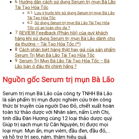
Hướng dẫn cách sử dụng Serum trị mụn Bà Lão
Tái Tạo Hỏa Tốc
Lưu ý trước khi sử dụng Serum trị mụn Bà Lão
Tái Tạo Hỏa Tốc
Sử dụng Serum trị mụn Bà Lão Tái Tạo Hỏa
Tốc có an toàn cho da ?
REVIEW Feedback (Phản hồi) của quý khách
hàng khi sử dụng Serum trị mụn Bà Lão dành cho
da thường – Tái Tạo Hỏa Tốc (*)
Cách phân biệt hàng thật hay giả của sản phẩm
Serum Trị Mụn Bà Lão Tái Tạo Hỏa Tốc
Serum Trị Mụn Bà Lão Tái Tạo Hỏa Tốc – Bà
Lão bán ở đâu thì chính hãng ?
Nguồn gốc Serum trị mụn Bà Lão
Serum trị mụn Bà Lão của công ty TNHH Bà Lão
là sản phẩm trị mụn được nghiên cứu trên công
thức bí truyền của người Dao Đỏ, chiết xuất hoàn
toàn từ thảo dược với Nhân sâm, nấm Linh Chi,
tinh dầu Đàn Hương cùng 12 loại thảo dược quý.
Giúp trị sạch mụn từ Căn Nguyên, trị được mọi
loại mụn: Mụn ẩn, mụn viêm, đầu đen, đầu đỏ,…
và hỗ trợ trị sẹo, nám, thâm hiệu quả.