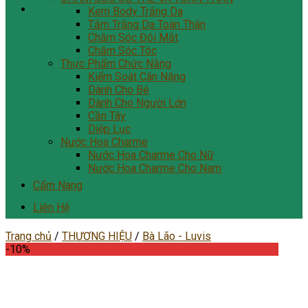
Kem Body Trắng Da
Tắm Trắng Da Toàn Thân
Chăm Sóc Đôi Mắt
Chăm Sóc Tóc
Thực Phẩm Chức Năng
Kiểm Soát Cân Nặng
Dành Cho Bé
Dành Cho Người Lớn
Cần Tây
Diệp Lục
Nước Hoa Charme
Nước Hoa Charme Cho Nữ
Nước Hoa Charme Cho Nam
Cẩm Nang
Liên Hệ
Trang chủ
/
THƯƠNG HIỆU
/
Bà Lão - Luvis
-10%