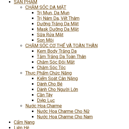
SẢN PHẨM
CHĂM SÓC DA MẶT
Trị Mụn, Da Mụn
Trị Nám Da, Vết Thâm
Dưỡng Trắng Da Mặt
Mask Dưỡng Da Mặt
Sữa Rửa Mặt
Son Môi
CHĂM SÓC CƠ THỂ VÀ TOÀN THÂN
Kem Body Trắng Da
Tắm Trắng Da Toàn Thân
Chăm Sóc Đôi Mắt
Chăm Sóc Tóc
Thực Phẩm Chức Năng
Kiểm Soát Cân Nặng
Dành Cho Bé
Dành Cho Người Lớn
Cần Tây
Diệp Lục
Nước Hoa Charme
Nước Hoa Charme Cho Nữ
Nước Hoa Charme Cho Nam
Cẩm Nang
Liên Hệ