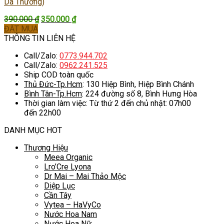
Da Thường)
Giá
Giá
390.000
₫
350.000
₫
gốc
hiện
ĐẶT MUA
là:
tại
THÔNG TIN LIÊN HỆ
390.000 ₫.
là:
Call/Zalo:
0773.944.702
350.000 ₫.
Call/Zalo:
0962.241.525
Ship COD toàn quốc
Thủ Đức-Tp.Hcm
: 130 Hiệp Bình, Hiệp Bình Chánh
Bình Tân-Tp.Hcm
: 224 đường số 8, Bình Hưng Hòa
Thời gian làm việc: Từ thứ 2 đến chủ nhật: 07h00
đến 22h00
DANH MỤC HOT
Thương Hiệu
Meea Organic
Lro’Cre Lyona
Dr Mai – Mai Thảo Mộc
Diệp Lục
Cần Tây
Vytea – HaVyCo
Nước Hoa Nam
Nước Hoa Nữ