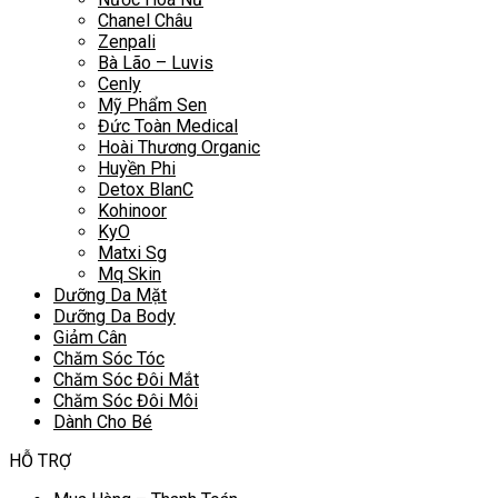
Chanel Châu
Zenpali
Bà Lão – Luvis
Cenly
Mỹ Phẩm Sen
Đức Toàn Medical
Hoài Thương Organic
Huyền Phi
Detox BlanC
Kohinoor
KyO
Matxi Sg
Mq Skin
Dưỡng Da Mặt
Dưỡng Da Body
Giảm Cân
Chăm Sóc Tóc
Chăm Sóc Đôi Mắt
Chăm Sóc Đôi Môi
Dành Cho Bé
HỖ TRỢ