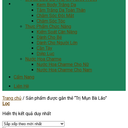
Kem Body Trắng Da
Tắm Trắng Da Toàn Thân
Chăm Sóc Đôi Mắt
Chăm Sóc Tóc
Thực Phẩm Chức Năng
Kiểm Soát Cân Nặng
Dành Cho Bé
Dành Cho Người Lớn
Cần Tây
Diệp Lục
Nước Hoa Charme
Nước Hoa Charme Cho Nữ
Nước Hoa Charme Cho Nam
Cẩm Nang
Liên Hệ
Trang chủ
/
Sản phẩm được gắn thẻ “Trị Mụn Bà Lão”
Lọc
Hiển thị kết quả duy nhất