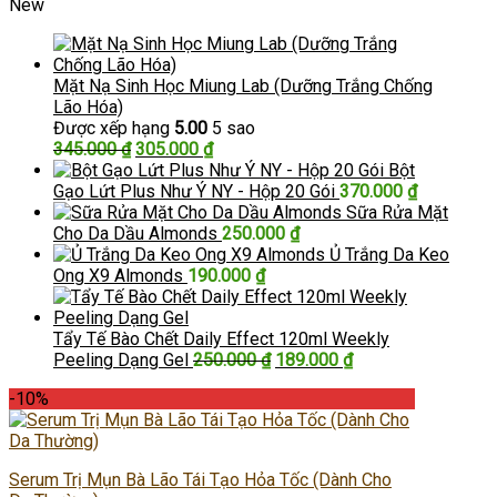
New
Mặt Nạ Sinh Học Miung Lab (Dưỡng Trắng Chống
Lão Hóa)
Được xếp hạng
5.00
5 sao
Giá
Giá
345.000
₫
305.000
₫
gốc
hiện
Bột
là:
tại
Gạo Lứt Plus Như Ý NY - Hộp 20 Gói
370.000
₫
345.000 ₫.
là:
Sữa Rửa Mặt
305.000 ₫.
Cho Da Dầu Almonds
250.000
₫
Ủ Trắng Da Keo
Ong X9 Almonds
190.000
₫
Tẩy Tế Bào Chết Daily Effect 120ml Weekly
Giá
Giá
Peeling Dạng Gel
250.000
₫
189.000
₫
gốc
hiện
-10%
là:
tại
250.000 ₫.
là:
189.000 ₫.
Serum Trị Mụn Bà Lão Tái Tạo Hỏa Tốc (Dành Cho