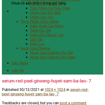
Chưa có sản phẩm trong giỏ hàng.
Kem Body Trắng Da
Tắm Trắng Da Toàn Thân
Chăm Sóc Đôi Mắt
Chăm Sóc Tóc
Thực Phẩm Chức Năng
Kiểm Soát Cân Nặng
Dành Cho Bé
Dành Cho Người Lớn
Cần Tây
Diệp Lục
Nước Hoa Charme
Nước Hoa Charme Cho Nữ
Nước Hoa Charme Cho Nam
Cẩm Nang
Liên Hệ
serum-red-peel-ginseng-huyet-sam-ba-lao- 7
Published
30/12/2021
at
1024 × 1024
in
serum-red-
peel-ginseng-huyet-sam-ba-lao- 7
Trackbacks are closed, but you can
post a comment
.