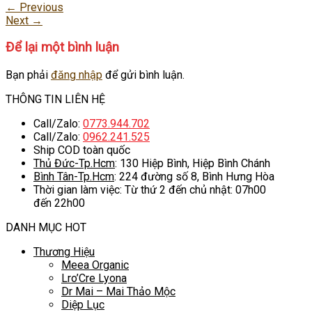
←
Previous
Next
→
Để lại một bình luận
Bạn phải
đăng nhập
để gửi bình luận.
THÔNG TIN LIÊN HỆ
Call/Zalo:
0773.944.702
Call/Zalo:
0962.241.525
Ship COD toàn quốc
Thủ Đức-Tp.Hcm
: 130 Hiệp Bình, Hiệp Bình Chánh
Bình Tân-Tp.Hcm
: 224 đường số 8, Bình Hưng Hòa
Thời gian làm việc: Từ thứ 2 đến chủ nhật: 07h00
đến 22h00
DANH MỤC HOT
Thương Hiệu
Meea Organic
Lro’Cre Lyona
Dr Mai – Mai Thảo Mộc
Diệp Lục