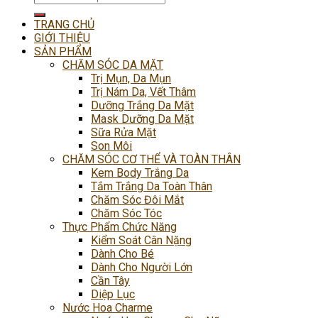
kiếm:
TRANG CHỦ
GIỚI THIỆU
SẢN PHẨM
CHĂM SÓC DA MẶT
Trị Mụn, Da Mụn
Trị Nám Da, Vết Thâm
Dưỡng Trắng Da Mặt
Mask Dưỡng Da Mặt
Sữa Rửa Mặt
Son Môi
CHĂM SÓC CƠ THỂ VÀ TOÀN THÂN
Kem Body Trắng Da
Tắm Trắng Da Toàn Thân
Chăm Sóc Đôi Mắt
Chăm Sóc Tóc
Thực Phẩm Chức Năng
Kiểm Soát Cân Nặng
Dành Cho Bé
Dành Cho Người Lớn
Cần Tây
Diệp Lục
Nước Hoa Charme