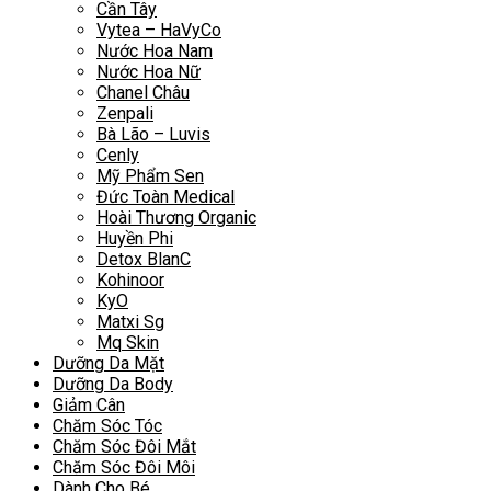
Cần Tây
Vytea – HaVyCo
Nước Hoa Nam
Nước Hoa Nữ
Chanel Châu
Zenpali
Bà Lão – Luvis
Cenly
Mỹ Phẩm Sen
Đức Toàn Medical
Hoài Thương Organic
Huyền Phi
Detox BlanC
Kohinoor
KyO
Matxi Sg
Mq Skin
Dưỡng Da Mặt
Dưỡng Da Body
Giảm Cân
Chăm Sóc Tóc
Chăm Sóc Đôi Mắt
Chăm Sóc Đôi Môi
Dành Cho Bé