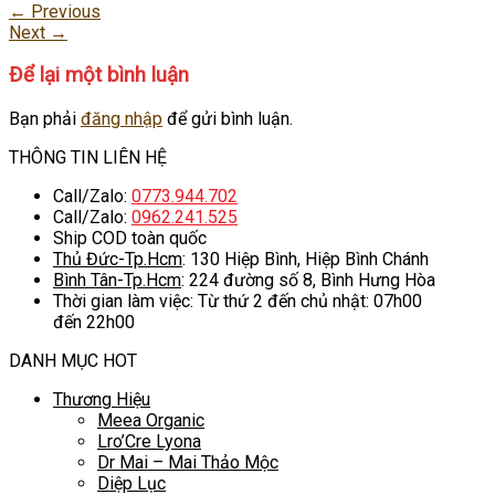
←
Previous
Next
→
Để lại một bình luận
Bạn phải
đăng nhập
để gửi bình luận.
THÔNG TIN LIÊN HỆ
Call/Zalo:
0773.944.702
Call/Zalo:
0962.241.525
Ship COD toàn quốc
Thủ Đức-Tp.Hcm
: 130 Hiệp Bình, Hiệp Bình Chánh
Bình Tân-Tp.Hcm
: 224 đường số 8, Bình Hưng Hòa
Thời gian làm việc: Từ thứ 2 đến chủ nhật: 07h00
đến 22h00
DANH MỤC HOT
Thương Hiệu
Meea Organic
Lro’Cre Lyona
Dr Mai – Mai Thảo Mộc
Diệp Lục