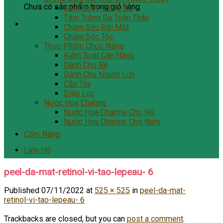
Chưa có sản phẩm trong giỏ hàng.
Kem Body Trắng Da
Tắm Trắng Da Toàn Thân
Chăm Sóc Đôi Mắt
Chăm Sóc Tóc
Thực Phẩm Chức Năng
Kiểm Soát Cân Nặng
Dành Cho Bé
Dành Cho Người Lớn
Cần Tây
Diệp Lục
Nước Hoa Charme
Nước Hoa Charme Cho Nữ
Nước Hoa Charme Cho Nam
Cẩm Nang
Liên Hệ
peel-da-mat-retinol-vi-tao-lepeau- 6
Published
07/11/2022
at
525 × 525
in
peel-da-mat-
retinol-vi-tao-lepeau- 6
Trackbacks are closed, but you can
post a comment
.