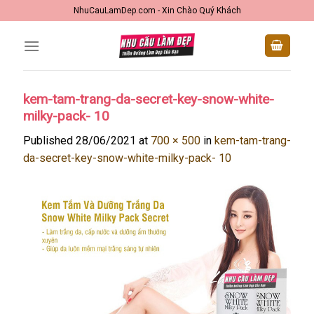
Skip
NhuCauLamDep.com - Xin Chào Quý Khách
to
content
kem-tam-trang-da-secret-key-snow-white-
milky-pack- 10
Published
28/06/2021
at
700 × 500
in
kem-tam-trang-
da-secret-key-snow-white-milky-pack- 10