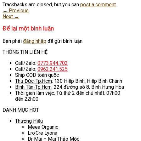
Trackbacks are closed, but you can
post a comment
.
←
Previous
Next
→
Để lại một bình luận
Bạn phải
đăng nhập
để gửi bình luận.
THÔNG TIN LIÊN HỆ
Call/Zalo:
0773.944.702
Call/Zalo:
0962.241.525
Ship COD toàn quốc
Thủ Đức-Tp.Hcm
: 130 Hiệp Bình, Hiệp Bình Chánh
Bình Tân-Tp.Hcm
: 224 đường số 8, Bình Hưng Hòa
Thời gian làm việc: Từ thứ 2 đến chủ nhật: 07h00
đến 22h00
DANH MỤC HOT
Thương Hiệu
Meea Organic
Lro’Cre Lyona
Dr Mai – Mai Thảo Mộc