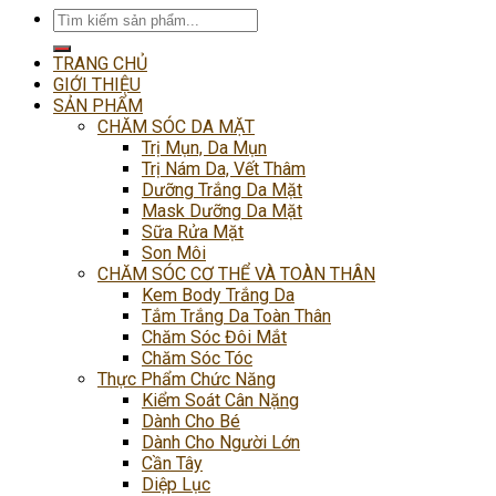
Tìm
kiếm:
TRANG CHỦ
GIỚI THIỆU
SẢN PHẨM
CHĂM SÓC DA MẶT
Trị Mụn, Da Mụn
Trị Nám Da, Vết Thâm
Dưỡng Trắng Da Mặt
Mask Dưỡng Da Mặt
Sữa Rửa Mặt
Son Môi
CHĂM SÓC CƠ THỂ VÀ TOÀN THÂN
Kem Body Trắng Da
Tắm Trắng Da Toàn Thân
Chăm Sóc Đôi Mắt
Chăm Sóc Tóc
Thực Phẩm Chức Năng
Kiểm Soát Cân Nặng
Dành Cho Bé
Dành Cho Người Lớn
Cần Tây
Diệp Lục