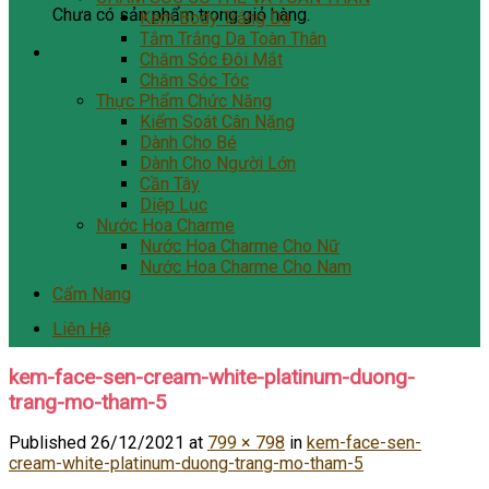
Chưa có sản phẩm trong giỏ hàng.
Kem Body Trắng Da
Tắm Trắng Da Toàn Thân
Chăm Sóc Đôi Mắt
Chăm Sóc Tóc
Thực Phẩm Chức Năng
Kiểm Soát Cân Nặng
Dành Cho Bé
Dành Cho Người Lớn
Cần Tây
Diệp Lục
Nước Hoa Charme
Nước Hoa Charme Cho Nữ
Nước Hoa Charme Cho Nam
Cẩm Nang
Liên Hệ
kem-face-sen-cream-white-platinum-duong-
trang-mo-tham-5
Published
26/12/2021
at
799 × 798
in
kem-face-sen-
cream-white-platinum-duong-trang-mo-tham-5