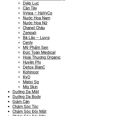
Diệp Lục
Cần Tây
Vytea – HaVyCo
Nước Hoa Nam
Nước Hoa Nữ
Chanel Châu
Zenpali
Bà Lão – Luvis
Cenly
Mỹ Phẩm Sen
Đức Toàn Medical
Hoài Thương Organic
Huyền Phi
Detox BlanC
Kohinoor
KyO
Matxi Sg
Mq Skin
Dưỡng Da Mặt
Dưỡng Da Body
Giảm Cân
Chăm Sóc Tóc
Chăm Sóc Đôi Mắt