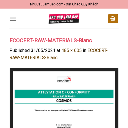
Skip
NhuCauLamDep.com - Xin Chào Quý Khách
to
content
ECOCERT-RAW-MATERIALS-Blanc
Published
31/05/2021
at
485 × 605
in
ECOCERT-
RAW-MATERIALS-Blanc