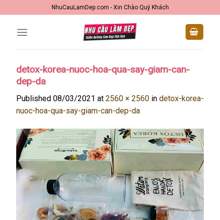
Skip
NhuCauLamDep.com - Xin Chào Quý Khách
to
content
detox-korea-nuoc-hoa-qua-say-giam-can-
dep-da
Published
08/03/2021
at
2560 × 2560
in
detox-korea-
nuoc-hoa-qua-say-giam-can-dep-da