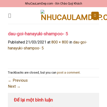
Skip
NhuCauLamDep.com - Xin Chào Quý Khách
to
content
dau-goi-hanayuki-shampoo- 5
Published
21/03/2021
at
800 × 800
in
dau-goi-
hanayuki-shampoo- 5
Trackbacks are closed, but you can
post a comment
.
←
Previous
Next
→
Để lại một bình luận