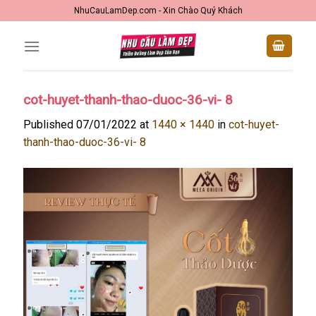
Skip
NhuCauLamDep.com - Xin Chào Quý Khách
to
content
cot-huyet-thanh-thao-duoc-36-vi- 8
Published
07/01/2022
at
1440 × 1440
in
cot-huyet-
thanh-thao-duoc-36-vi- 8