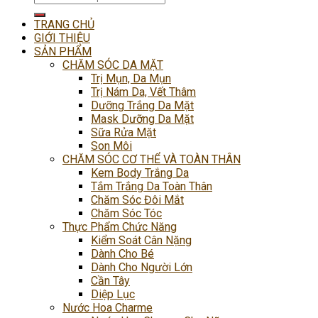
kiếm:
TRANG CHỦ
GIỚI THIỆU
SẢN PHẨM
CHĂM SÓC DA MẶT
Trị Mụn, Da Mụn
Trị Nám Da, Vết Thâm
Dưỡng Trắng Da Mặt
Mask Dưỡng Da Mặt
Sữa Rửa Mặt
Son Môi
CHĂM SÓC CƠ THỂ VÀ TOÀN THÂN
Kem Body Trắng Da
Tắm Trắng Da Toàn Thân
Chăm Sóc Đôi Mắt
Chăm Sóc Tóc
Thực Phẩm Chức Năng
Kiểm Soát Cân Nặng
Dành Cho Bé
Dành Cho Người Lớn
Cần Tây
Diệp Lục
Nước Hoa Charme