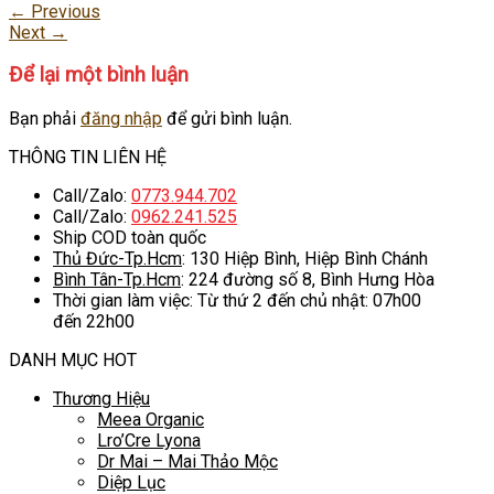
←
Previous
Next
→
Để lại một bình luận
Bạn phải
đăng nhập
để gửi bình luận.
THÔNG TIN LIÊN HỆ
Call/Zalo:
0773.944.702
Call/Zalo:
0962.241.525
Ship COD toàn quốc
Thủ Đức-Tp.Hcm
: 130 Hiệp Bình, Hiệp Bình Chánh
Bình Tân-Tp.Hcm
: 224 đường số 8, Bình Hưng Hòa
Thời gian làm việc: Từ thứ 2 đến chủ nhật: 07h00
đến 22h00
DANH MỤC HOT
Thương Hiệu
Meea Organic
Lro’Cre Lyona
Dr Mai – Mai Thảo Mộc
Diệp Lục