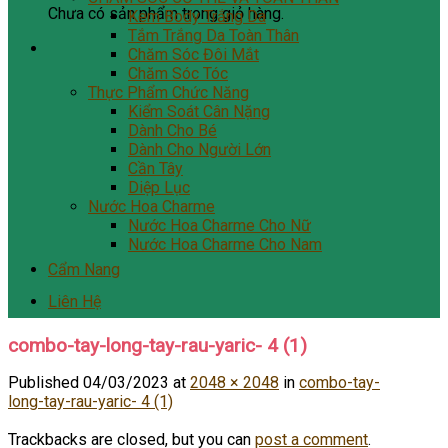
Chưa có sản phẩm trong giỏ hàng.
Kem Body Trắng Da
Tắm Trắng Da Toàn Thân
Chăm Sóc Đôi Mắt
Chăm Sóc Tóc
Thực Phẩm Chức Năng
Kiểm Soát Cân Nặng
Dành Cho Bé
Dành Cho Người Lớn
Cần Tây
Diệp Lục
Nước Hoa Charme
Nước Hoa Charme Cho Nữ
Nước Hoa Charme Cho Nam
Cẩm Nang
Liên Hệ
combo-tay-long-tay-rau-yaric- 4 (1)
Published
04/03/2023
at
2048 × 2048
in
combo-tay-
long-tay-rau-yaric- 4 (1)
Trackbacks are closed, but you can
post a comment
.