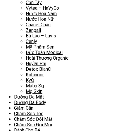
Cần Tây
Vytea – HaVyCo
Nước Hoa Nam
Nước Hoa Nữ
Chanel Châu
Zenpali
Bà Lão – Luvis
Cenly
Mỹ Phẩm Sen
Đức Toàn Medical
Hoài Thương Organic
Huyền Phi
Detox BlanC
Kohinoor
KyO
Matxi Sg
Mq Skin
Dưỡng Da Mặt
Dưỡng Da Body
Giảm Cân
Chăm Sóc Tóc
Chăm Sóc Đôi Mắt
Chăm Sóc Đôi Môi
Dành Cho Bé