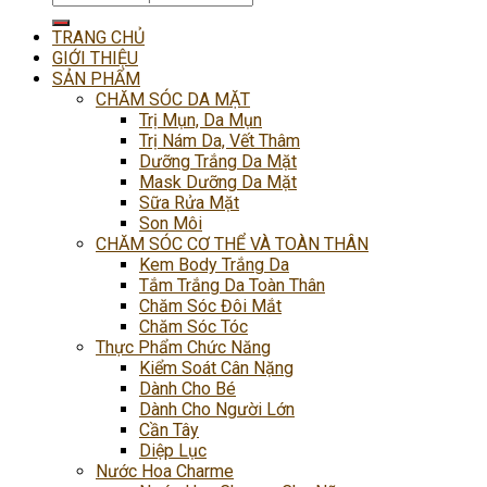
kiếm:
TRANG CHỦ
GIỚI THIỆU
SẢN PHẨM
CHĂM SÓC DA MẶT
Trị Mụn, Da Mụn
Trị Nám Da, Vết Thâm
Dưỡng Trắng Da Mặt
Mask Dưỡng Da Mặt
Sữa Rửa Mặt
Son Môi
CHĂM SÓC CƠ THỂ VÀ TOÀN THÂN
Kem Body Trắng Da
Tắm Trắng Da Toàn Thân
Chăm Sóc Đôi Mắt
Chăm Sóc Tóc
Thực Phẩm Chức Năng
Kiểm Soát Cân Nặng
Dành Cho Bé
Dành Cho Người Lớn
Cần Tây
Diệp Lục
Nước Hoa Charme