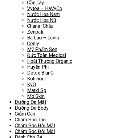
Cần Tây
Vytea – HaVyCo
Nước Hoa Nam
Nước Hoa Nữ
Chanel Châu
Zenpali
Bà Lão – Luvis
Cenly
Mỹ Phẩm Sen
Đức Toàn Medical
Hoài Thương Organic
Huyền Phi
Detox BlanC
Kohinoor
KyO
Matxi Sg
Mq Skin
Dưỡng Da Mặt
Dưỡng Da Body
Giảm Cân
Chăm Sóc Tóc
Chăm Sóc Đôi Mắt
Chăm Sóc Đôi Môi
Dành Cho Bé