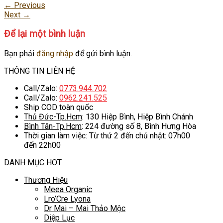
←
Previous
Next
→
Để lại một bình luận
Bạn phải
đăng nhập
để gửi bình luận.
THÔNG TIN LIÊN HỆ
Call/Zalo:
0773.944.702
Call/Zalo:
0962.241.525
Ship COD toàn quốc
Thủ Đức-Tp.Hcm
: 130 Hiệp Bình, Hiệp Bình Chánh
Bình Tân-Tp.Hcm
: 224 đường số 8, Bình Hưng Hòa
Thời gian làm việc: Từ thứ 2 đến chủ nhật: 07h00
đến 22h00
DANH MỤC HOT
Thương Hiệu
Meea Organic
Lro’Cre Lyona
Dr Mai – Mai Thảo Mộc
Diệp Lục