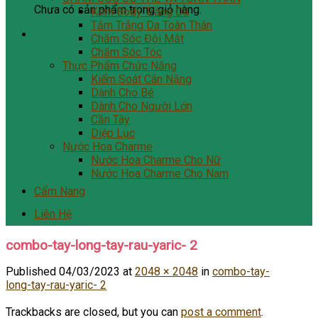
Chưa có sản phẩm trong giỏ hàng.
Kem Body Trắng Da
Tắm Trắng Da Toàn Thân
Chăm Sóc Đôi Mắt
Chăm Sóc Tóc
Thực Phẩm Chức Năng
Kiểm Soát Cân Nặng
Dành Cho Bé
Dành Cho Người Lớn
Cần Tây
Diệp Lục
Nước Hoa Charme
Nước Hoa Charme Cho Nữ
Nước Hoa Charme Cho Nam
Cẩm Nang
Liên Hệ
combo-tay-long-tay-rau-yaric- 2
Published
04/03/2023
at
2048 × 2048
in
combo-tay-
long-tay-rau-yaric- 2
Trackbacks are closed, but you can
post a comment
.