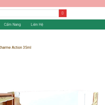
Cẩm Nang
Liên Hệ
harme Action 35ml