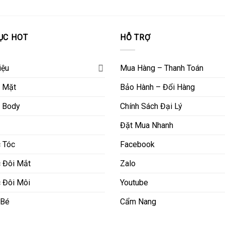
ỤC HOT
HỖ TRỢ
iệu
Mua Hàng – Thanh Toán
 Mặt
Bảo Hành – Đổi Hàng
 Body
Chính Sách Đại Lý
Đặt Mua Nhanh
 Tóc
Facebook
 Đôi Mắt
Zalo
 Đôi Môi
Youtube
 Bé
Cẩm Nang