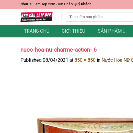
Skip
NhuCauLamDep.com - Xin Chào Quý Khách
to
Tìm
content
kiếm:
TRANG CHỦ
GIỚI THIỆU
SẢN PHẨM
nuoc-hoa-nu-charme-action- 6
Published
08/04/2021
at
850 × 850
in
Nước Hoa Nữ C