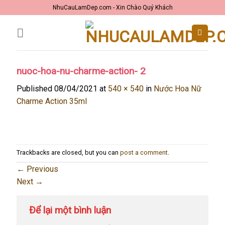
Skip
NhuCauLamDep.com - Xin Chào Quý Khách
to
content
nuoc-hoa-nu-charme-action- 2
Published
08/04/2021
at
540 × 540
in
Nước Hoa Nữ
Charme Action 35ml
Trackbacks are closed, but you can
post a comment
.
←
Previous
Next
→
Để lại một bình luận