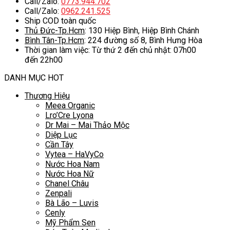
Call/Zalo:
0773.944.702
Call/Zalo:
0962.241.525
Ship COD toàn quốc
Thủ Đức-Tp.Hcm
: 130 Hiệp Bình, Hiệp Bình Chánh
Bình Tân-Tp.Hcm
: 224 đường số 8, Bình Hưng Hòa
Thời gian làm việc: Từ thứ 2 đến chủ nhật: 07h00
đến 22h00
DANH MỤC HOT
Thương Hiệu
Meea Organic
Lro’Cre Lyona
Dr Mai – Mai Thảo Mộc
Diệp Lục
Cần Tây
Vytea – HaVyCo
Nước Hoa Nam
Nước Hoa Nữ
Chanel Châu
Zenpali
Bà Lão – Luvis
Cenly
Mỹ Phẩm Sen