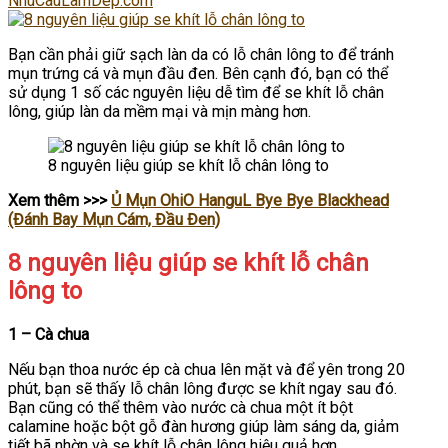
NhuCauLamDep.com
Bạn cần phải giữ sạch làn da có lỗ chân lông to để tránh
mụn trứng cá và mụn đầu đen. Bên cạnh đó, bạn có thể
sử dụng 1 số các nguyên liệu dễ tìm để se khít lỗ chân
lông, giúp làn da mềm mại và mịn màng hơn.
8 nguyên liệu giúp se khít lỗ chân lông to
Xem thêm >>>
Ủ Mụn OhiO HanguL Bye Bye Blackhead
(Đánh Bay Mụn Cám, Đầu Đen)
8 nguyên liệu giúp se khít lỗ chân
lông to
1 – Cà chua
Nếu bạn thoa nước ép cà chua lên mặt và để yên trong 20
phút, bạn sẽ thấy lỗ chân lông được se khít ngay sau đó.
Bạn cũng có thể thêm vào nước cà chua một ít bột
calamine hoặc bột gỗ đàn hương giúp làm sáng da, giảm
tiết bã nhờn và se khít lỗ chân lông hiệu quả hơn.