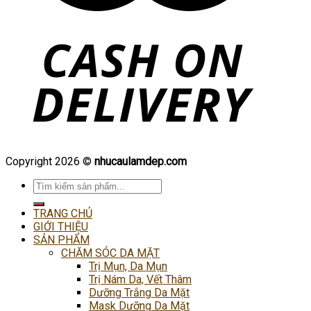
Copyright 2026 ©
nhucaulamdep.com
Tìm
kiếm:
TRANG CHỦ
GIỚI THIỆU
SẢN PHẨM
CHĂM SÓC DA MẶT
Trị Mụn, Da Mụn
Trị Nám Da, Vết Thâm
Dưỡng Trắng Da Mặt
Mask Dưỡng Da Mặt