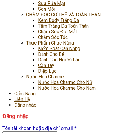
Sữa Rửa Mặt
Son Môi
CHĂM SÓC CƠ THỂ VÀ TOÀN THÂN
Kem Body Trắng Da
Tắm Trắng Da Toàn Thân
Chăm Sóc Đôi Mắt
Chăm Sóc Tóc
Thực Phẩm Chức Năng
Kiểm Soát Cân Nặng
Dành Cho Bé
Dành Cho Người Lớn
Cần Tây
Diệp Lục
Nước Hoa Charme
Nước Hoa Charme Cho Nữ
Nước Hoa Charme Cho Nam
Cẩm Nang
Liên Hệ
Đăng nhập
Đăng nhập
Tên tài khoản hoặc địa chỉ email
*