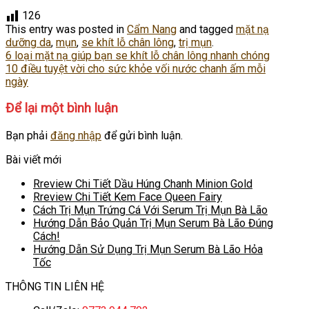
126
This entry was posted in
Cẩm Nang
and tagged
mặt nạ
dưỡng da
,
mụn
,
se khít lỗ chân lông
,
trị mụn
.
6 loại mặt nạ giúp bạn se khít lỗ chân lông nhanh chóng
10 điều tuyệt vời cho sức khỏe vối nước chanh ấm mỗi
ngày
Để lại một bình luận
Bạn phải
đăng nhập
để gửi bình luận.
Bài viết mới
Rreview Chi Tiết Dầu Húng Chanh Minion Gold
Rreview Chi Tiết Kem Face Queen Fairy
Cách Trị Mụn Trứng Cá Với Serum Trị Mụn Bà Lão
Hướng Dẫn Bảo Quản Trị Mụn Serum Bà Lão Đúng
Cách!
Hướng Dẫn Sử Dụng Trị Mụn Serum Bà Lão Hỏa
Tốc
THÔNG TIN LIÊN HỆ