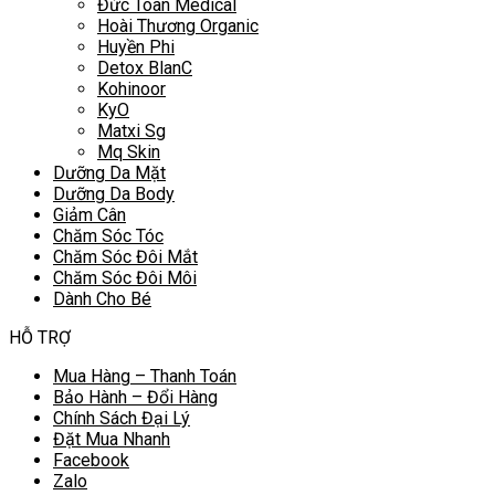
Đức Toàn Medical
Hoài Thương Organic
Huyền Phi
Detox BlanC
Kohinoor
KyO
Matxi Sg
Mq Skin
Dưỡng Da Mặt
Dưỡng Da Body
Giảm Cân
Chăm Sóc Tóc
Chăm Sóc Đôi Mắt
Chăm Sóc Đôi Môi
Dành Cho Bé
HỖ TRỢ
Mua Hàng – Thanh Toán
Bảo Hành – Đổi Hàng
Chính Sách Đại Lý
Đặt Mua Nhanh
Facebook
Zalo