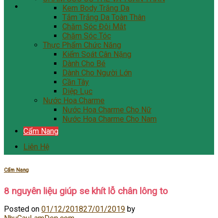
Kem Body Trắng Da
Tắm Trắng Da Toàn Thân
Chăm Sóc Đôi Mắt
Chăm Sóc Tóc
Thực Phẩm Chức Năng
Kiểm Soát Cân Nặng
Dành Cho Bé
Dành Cho Người Lớn
Cần Tây
Diệp Lục
Nước Hoa Charme
Nước Hoa Charme Cho Nữ
Nước Hoa Charme Cho Nam
Cẩm Nang
Liên Hệ
Cẩm Nang
8 nguyên liệu giúp se khít lỗ chân lông to
Posted on
01/12/2018
27/01/2019
by