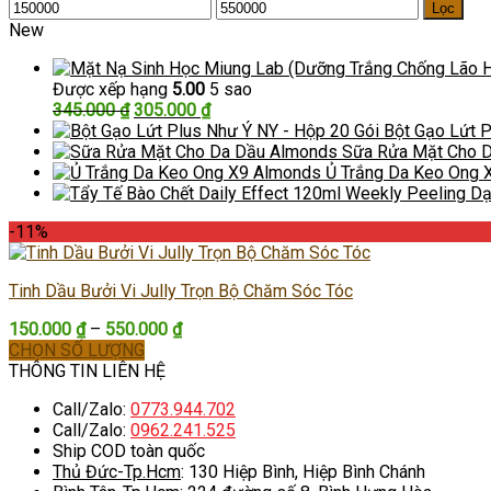
Giá
Giá
Lọc
tối
tối
New
thiểu
đa
Được xếp hạng
5.00
5 sao
Giá
Giá
345.000
₫
305.000
₫
gốc
hiện
Bột Gạo Lứt P
là:
tại
Sữa Rửa Mặt Cho 
345.000 ₫.
là:
Ủ Trắng Da Keo Ong 
305.000 ₫.
-11%
Tinh Dầu Bưởi Vi Jully Trọn Bộ Chăm Sóc Tóc
Khoảng
150.000
₫
–
550.000
₫
giá:
CHỌN SỐ LƯỢNG
Sản
từ
THÔNG TIN LIÊN HỆ
phẩm
150.000 ₫
Call/Zalo:
0773.944.702
này
đến
Call/Zalo:
0962.241.525
có
550.000 ₫
Ship COD toàn quốc
nhiều
Thủ Đức-Tp.Hcm
: 130 Hiệp Bình, Hiệp Bình Chánh
biến