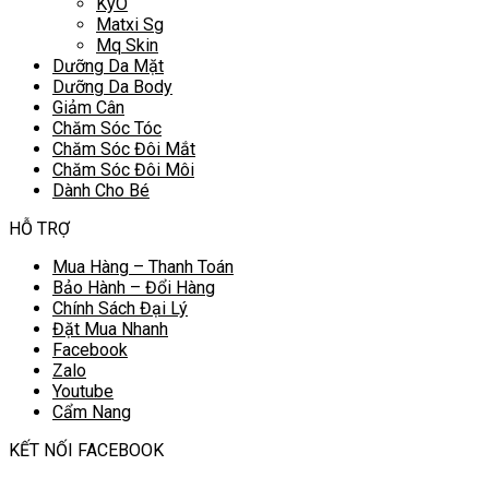
KyO
Matxi Sg
Mq Skin
Dưỡng Da Mặt
Dưỡng Da Body
Giảm Cân
Chăm Sóc Tóc
Chăm Sóc Đôi Mắt
Chăm Sóc Đôi Môi
Dành Cho Bé
HỖ TRỢ
Mua Hàng – Thanh Toán
Bảo Hành – Đổi Hàng
Chính Sách Đại Lý
Đặt Mua Nhanh
Facebook
Zalo
Youtube
Cẩm Nang
KẾT NỐI FACEBOOK