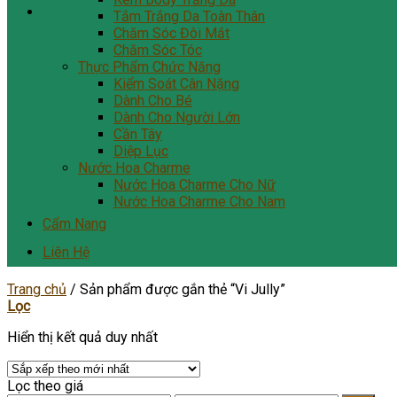
Tắm Trắng Da Toàn Thân
Chăm Sóc Đôi Mắt
Chăm Sóc Tóc
Thực Phẩm Chức Năng
Kiểm Soát Cân Nặng
Dành Cho Bé
Dành Cho Người Lớn
Cần Tây
Diệp Lục
Nước Hoa Charme
Nước Hoa Charme Cho Nữ
Nước Hoa Charme Cho Nam
Cẩm Nang
Liên Hệ
Trang chủ
/
Sản phẩm được gắn thẻ “Vi Jully”
Lọc
Hiển thị kết quả duy nhất
Lọc theo giá