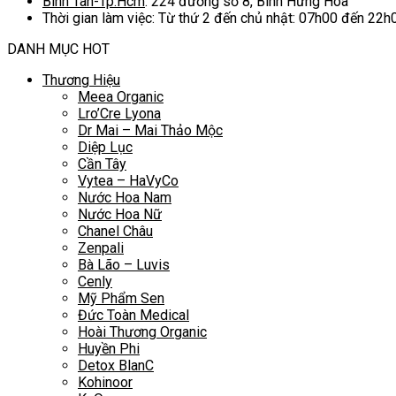
Bình Tân-Tp.Hcm
: 224 đường số 8, Bình Hưng Hòa
thể.
Thời gian làm việc: Từ thứ 2 đến chủ nhật: 07h00 đến 22h
Các
tùy
DANH MỤC HOT
chọn
có
Thương Hiệu
thể
Meea Organic
được
Lro’Cre Lyona
chọn
Dr Mai – Mai Thảo Mộc
trên
Diệp Lục
trang
Cần Tây
sản
Vytea – HaVyCo
phẩm
Nước Hoa Nam
Nước Hoa Nữ
Chanel Châu
Zenpali
Bà Lão – Luvis
Cenly
Mỹ Phẩm Sen
Đức Toàn Medical
Hoài Thương Organic
Huyền Phi
Detox BlanC
Kohinoor