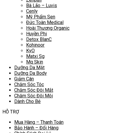
Bà Lão – Luvis
Cenly
Mỹ Phẩm Sen
Đức Toàn Medical
Hoài Thương Organic
Huyền Phi
Detox BlanC
Kohinoor
KyO
Matxi Sg
Mq Skin
Dưỡng Da Mặt
Dưỡng Da Body
Giảm Cân
Chăm Sóc Tóc
Chăm Sóc Đôi Mắt
Chăm Sóc Đôi Môi
Dành Cho Bé
HỖ TRỢ
Mua Hàng – Thanh Toán
Bảo Hành – Đổi Hàng