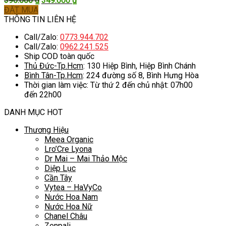
390.000
₫
349.000
₫
gốc
hiện
ĐẶT MUA
là:
tại
THÔNG TIN LIÊN HỆ
390.000 ₫.
là:
Call/Zalo:
0773.944.702
349.000 ₫.
Call/Zalo:
0962.241.525
Ship COD toàn quốc
Thủ Đức-Tp.Hcm
: 130 Hiệp Bình, Hiệp Bình Chánh
Bình Tân-Tp.Hcm
: 224 đường số 8, Bình Hưng Hòa
Thời gian làm việc: Từ thứ 2 đến chủ nhật: 07h00
đến 22h00
DANH MỤC HOT
Thương Hiệu
Meea Organic
Lro’Cre Lyona
Dr Mai – Mai Thảo Mộc
Diệp Lục
Cần Tây
Vytea – HaVyCo
Nước Hoa Nam
Nước Hoa Nữ
Chanel Châu
Zenpali