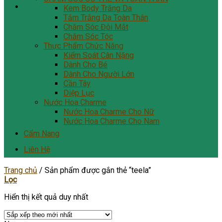
Kem Body Trắng Da
Tắm Trắng Da Toàn Thân
Chăm Sóc Đôi Mắt
Chăm Sóc Tóc
Thực Phẩm Chức Năng
Kiểm Soát Cân Nặng
Dành Cho Bé
Dành Cho Người Lớn
Cần Tây
Diệp Lục
Nước Hoa Charme
Nước Hoa Charme Cho Nữ
Nước Hoa Charme Cho Nam
Cẩm Nang
Liên Hệ
Trang chủ
/
Sản phẩm được gắn thẻ “teela”
Lọc
Hiển thị kết quả duy nhất