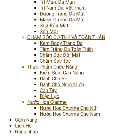
Trị Mụn, Da Mụn
Trị Nám Da, Vết Thâm
Dưỡng Trắng Da Mặt
Mask Dưỡng Da Mặt
Sữa Rửa Mặt
Son Môi
CHĂM SÓC CƠ THỂ VÀ TOÀN THÂN
Kem Body Trắng Da
Tắm Trắng Da Toàn Thân
Chăm Sóc Đôi Mắt
Chăm Sóc Tóc
Thực Phẩm Chức Năng
Kiểm Soát Cân Nặng
Dành Cho Bé
Dành Cho Người Lớn
Cần Tây
Diệp Lục
Nước Hoa Charme
Nước Hoa Charme Cho Nữ
Nước Hoa Charme Cho Nam
Cẩm Nang
Liên Hệ
Đăng nhập