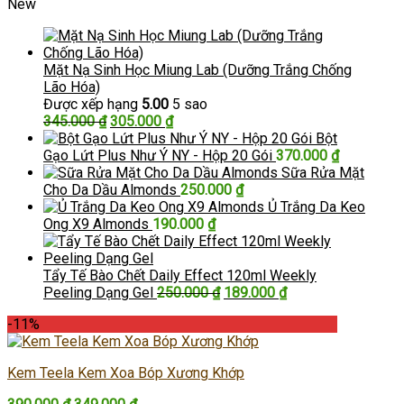
New
Mặt Nạ Sinh Học Miung Lab (Dưỡng Trắng Chống
Lão Hóa)
Được xếp hạng
5.00
5 sao
Giá
Giá
345.000
₫
305.000
₫
gốc
hiện
Bột
là:
tại
Gạo Lứt Plus Như Ý NY - Hộp 20 Gói
370.000
₫
345.000 ₫.
là:
Sữa Rửa Mặt
305.000 ₫.
Cho Da Dầu Almonds
250.000
₫
Ủ Trắng Da Keo
Ong X9 Almonds
190.000
₫
Tẩy Tế Bào Chết Daily Effect 120ml Weekly
Giá
Giá
Peeling Dạng Gel
250.000
₫
189.000
₫
gốc
hiện
-11%
là:
tại
250.000 ₫.
là:
189.000 ₫.
Kem Teela Kem Xoa Bóp Xương Khớp
Giá
Giá