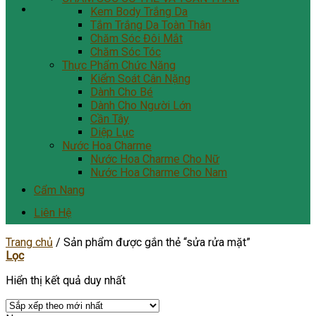
Kem Body Trắng Da
Tắm Trắng Da Toàn Thân
Chăm Sóc Đôi Mắt
Chăm Sóc Tóc
Thực Phẩm Chức Năng
Kiểm Soát Cân Nặng
Dành Cho Bé
Dành Cho Người Lớn
Cần Tây
Diệp Lục
Nước Hoa Charme
Nước Hoa Charme Cho Nữ
Nước Hoa Charme Cho Nam
Cẩm Nang
Liên Hệ
Trang chủ
/
Sản phẩm được gắn thẻ “sửa rửa mặt”
Lọc
Hiển thị kết quả duy nhất