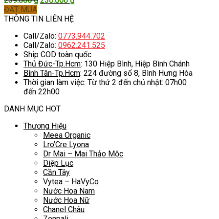
239.000
₫
230.000
₫
gốc
hiện
ĐẶT MUA
là:
tại
THÔNG TIN LIÊN HỆ
239.000 ₫.
là:
Call/Zalo:
0773.944.702
230.000 ₫.
Call/Zalo:
0962.241.525
Ship COD toàn quốc
Thủ Đức-Tp.Hcm
: 130 Hiệp Bình, Hiệp Bình Chánh
Bình Tân-Tp.Hcm
: 224 đường số 8, Bình Hưng Hòa
Thời gian làm việc: Từ thứ 2 đến chủ nhật: 07h00
đến 22h00
DANH MỤC HOT
Thương Hiệu
Meea Organic
Lro’Cre Lyona
Dr Mai – Mai Thảo Mộc
Diệp Lục
Cần Tây
Vytea – HaVyCo
Nước Hoa Nam
Nước Hoa Nữ
Chanel Châu
Zenpali