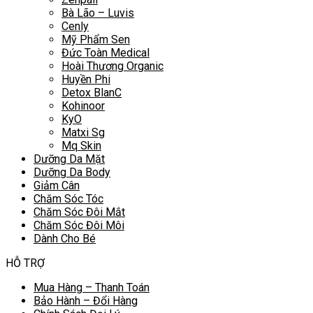
Bà Lão – Luvis
Cenly
Mỹ Phẩm Sen
Đức Toàn Medical
Hoài Thương Organic
Huyền Phi
Detox BlanC
Kohinoor
KyO
Matxi Sg
Mq Skin
Dưỡng Da Mặt
Dưỡng Da Body
Giảm Cân
Chăm Sóc Tóc
Chăm Sóc Đôi Mắt
Chăm Sóc Đôi Môi
Dành Cho Bé
HỖ TRỢ
Mua Hàng – Thanh Toán
Bảo Hành – Đổi Hàng