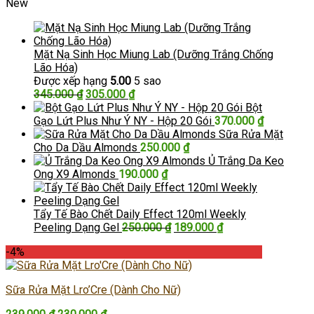
New
Mặt Nạ Sinh Học Miung Lab (Dưỡng Trắng Chống
Lão Hóa)
Được xếp hạng
5.00
5 sao
Giá
Giá
345.000
₫
305.000
₫
gốc
hiện
Bột
là:
tại
Gạo Lứt Plus Như Ý NY - Hộp 20 Gói
370.000
₫
345.000 ₫.
là:
Sữa Rửa Mặt
305.000 ₫.
Cho Da Dầu Almonds
250.000
₫
Ủ Trắng Da Keo
Ong X9 Almonds
190.000
₫
Tẩy Tế Bào Chết Daily Effect 120ml Weekly
Giá
Giá
Peeling Dạng Gel
250.000
₫
189.000
₫
gốc
hiện
-4%
là:
tại
250.000 ₫.
là:
189.000 ₫.
Sữa Rửa Mặt Lro’Cre (Dành Cho Nữ)
Giá
Giá