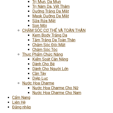
Trị Mụn, Da Mụn
Trị Nám Da, Vết Thâm
Dưỡng Trắng Da Mặt
Mask Dưỡng Da Mặt
Sữa Rửa Mặt
Son Môi
CHĂM SÓC CƠ THỂ VÀ TOÀN THÂN
Kem Body Trắng Da
Tắm Trắng Da Toàn Thân
Chăm Sóc Đôi Mắt
Chăm Sóc Tóc
Thực Phẩm Chức Năng
Kiểm Soát Cân Nặng
Dành Cho Bé
Dành Cho Người Lớn
Cần Tây
Diệp Lục
Nước Hoa Charme
Nước Hoa Charme Cho Nữ
Nước Hoa Charme Cho Nam
Cẩm Nang
Liên Hệ
Đăng nhập