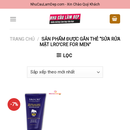
Skip
NhuCauLamDep.com - Xin Chào Quý Khách
to
content
TRANG CHỦ
/
SẢN PHẨM ĐƯỢC GẮN THẺ “SỬA RỬA
MẶT LRO'CRE FOR MEN”
LỌC
-7%