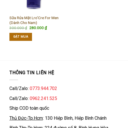
Sữa Rửa Mặt Lro’Cre For Men
(Dành Cho Nam)
Giá
Giá
300.000
₫
280.000
₫
gốc
hiện
là:
tại
ĐẶT MUA
300.000 ₫.
là:
280.000 ₫.
THÔNG TIN LIÊN HỆ
Call/Zalo:
0773.944.702
Call/Zalo:
0962.241.525
Ship COD toàn quốc
Thủ Đức-Tp.Hcm
: 130 Hiệp Bình, Hiệp Bình Chánh
Bình Tân-Tp.Hcm
: 224 đường số 8, Bình Hưng Hòa