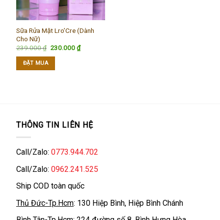
Sữa Rửa Mặt Lro’Cre (Dành
Cho Nữ)
Giá
Giá
239.000
₫
230.000
₫
gốc
hiện
là:
tại
ĐẶT MUA
239.000 ₫.
là:
230.000 ₫.
THÔNG TIN LIÊN HỆ
Call/Zalo:
0773.944.702
Call/Zalo:
0962.241.525
Ship COD toàn quốc
Thủ Đức-Tp.Hcm
: 130 Hiệp Bình, Hiệp Bình Chánh
Bình Tân-Tp.Hcm
: 224 đường số 8, Bình Hưng Hòa