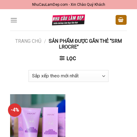
Skip
NhuCauLamDep.com - Xin Chào Quý Khách
to
content
TRANG CHỦ
/
SẢN PHẨM ĐƯỢC GẮN THẺ “SRM
LROCRE”
LỌC
-4%