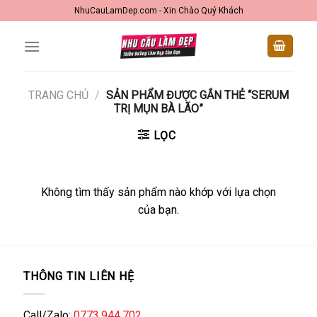
Skip
NhuCauLamDep.com - Xin Chào Quý Khách
to
content
TRANG CHỦ
/
SẢN PHẨM ĐƯỢC GẮN THẺ “SERUM
TRỊ MỤN BÀ LÃO”
LỌC
Không tìm thấy sản phẩm nào khớp với lựa chọn
của bạn.
THÔNG TIN LIÊN HỆ
Call/Zalo:
0773.944.702