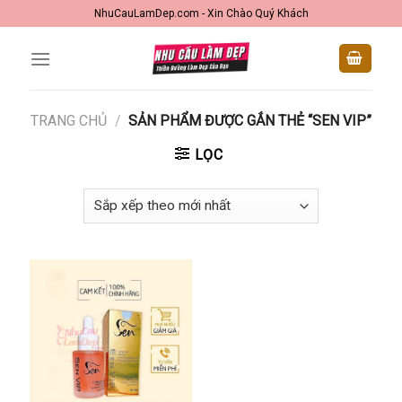
Skip
NhuCauLamDep.com - Xin Chào Quý Khách
to
content
TRANG CHỦ
/
SẢN PHẨM ĐƯỢC GẮN THẺ “SEN VIP”
LỌC