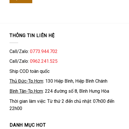
470.000 ₫.
là:
420.000 ₫.
THÔNG TIN LIÊN HỆ
Call/Zalo:
0773.944.702
Call/Zalo:
0962.241.525
Ship COD toàn quốc
Thủ Đức-Tp.Hcm
: 130 Hiệp Bình, Hiệp Bình Chánh
Bình Tân-Tp.Hcm
: 224 đường số 8, Bình Hưng Hòa
Thời gian làm việc: Từ thứ 2 đến chủ nhật: 07h00 đến
22h00
DANH MỤC HOT