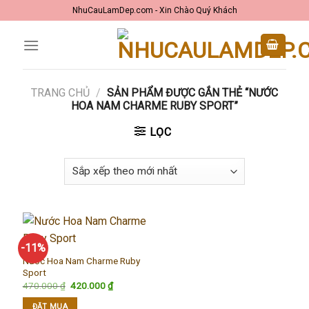
Skip
NhuCauLamDep.com - Xin Chào Quý Khách
to
content
TRANG CHỦ
/
SẢN PHẨM ĐƯỢC GẮN THẺ “NƯỚC
HOA NAM CHARME RUBY SPORT”
LỌC
-11%
Nước Hoa Nam Charme Ruby
Sport
Giá
Giá
470.000
₫
420.000
₫
gốc
hiện
là:
tại
ĐẶT MUA