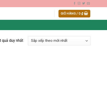
GIỎ HÀNG /
0
₫
ết quả duy nhất