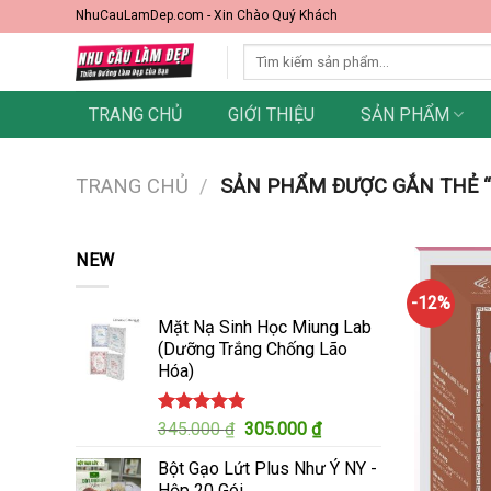
Skip
NhuCauLamDep.com - Xin Chào Quý Khách
to
Tìm
content
kiếm:
TRANG CHỦ
GIỚI THIỆU
SẢN PHẨM
TRANG CHỦ
/
SẢN PHẨM ĐƯỢC GẮN THẺ 
NEW
-12%
Mặt Nạ Sinh Học Miung Lab
(Dưỡng Trắng Chống Lão
Hóa)
Được xếp
Giá
Giá
345.000
₫
305.000
₫
hạng
5.00
gốc
hiện
5 sao
Bột Gạo Lứt Plus Như Ý NY -
là:
tại
Hộp 20 Gói