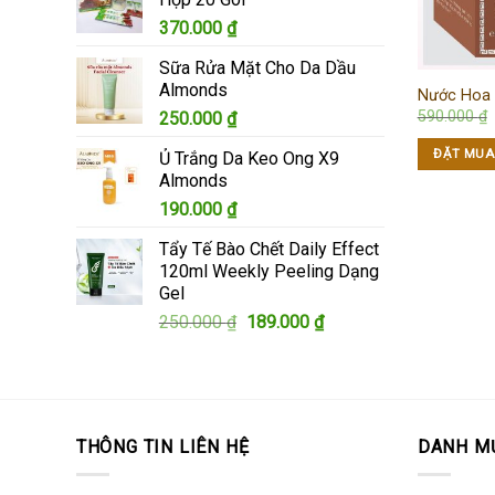
345.000 ₫.
là:
370.000
₫
305.000 ₫.
Sữa Rửa Mặt Cho Da Dầu
Almonds
Nước Hoa 
590.000
₫
250.000
₫
ĐẶT MUA
Ủ Trắng Da Keo Ong X9
Almonds
190.000
₫
Tẩy Tế Bào Chết Daily Effect
120ml Weekly Peeling Dạng
Gel
Giá
Giá
250.000
₫
189.000
₫
gốc
hiện
là:
tại
250.000 ₫.
là:
189.000 ₫.
THÔNG TIN LIÊN HỆ
DANH M