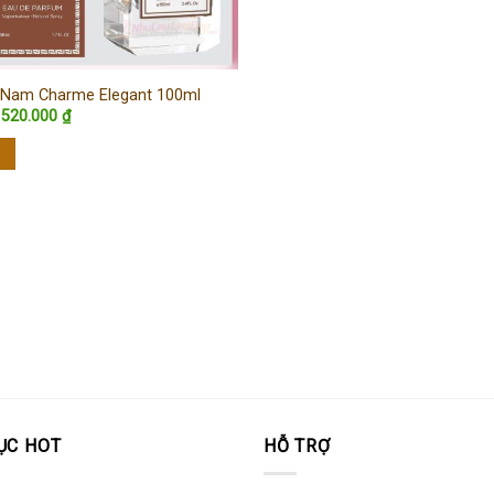
Nam Charme Elegant 100ml
Giá
Giá
520.000
₫
gốc
hiện
là:
tại
590.000 ₫.
là:
520.000 ₫.
ỤC HOT
HỖ TRỢ