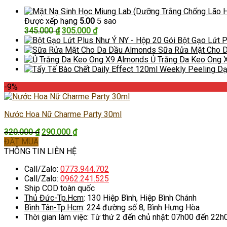
Được xếp hạng
5.00
5 sao
Giá
Giá
345.000
₫
305.000
₫
gốc
hiện
Bột Gạo Lứt P
là:
tại
Sữa Rửa Mặt Cho 
345.000 ₫.
là:
Ủ Trắng Da Keo Ong 
305.000 ₫.
-9%
Nước Hoa Nữ Charme Party 30ml
Giá
Giá
320.000
₫
290.000
₫
gốc
hiện
ĐẶT MUA
là:
tại
THÔNG TIN LIÊN HỆ
320.000 ₫.
là:
Call/Zalo:
0773.944.702
290.000 ₫.
Call/Zalo:
0962.241.525
Ship COD toàn quốc
Thủ Đức-Tp.Hcm
: 130 Hiệp Bình, Hiệp Bình Chánh
Bình Tân-Tp.Hcm
: 224 đường số 8, Bình Hưng Hòa
Thời gian làm việc: Từ thứ 2 đến chủ nhật: 07h00 đến 22h