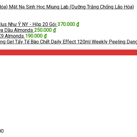
Mặt Nạ Sinh Học Miung Lab (Dưỡng Trắng Chống Lão Hóa)
lus Như Ý NY - Hộp 20 Gói
370.000
₫
Da Dầu Almonds
250.000
₫
X9 Almonds
190.000
₫
Tẩy Tế Bào Chết Daily Effect 120ml Weekly Peeling Dạn
00