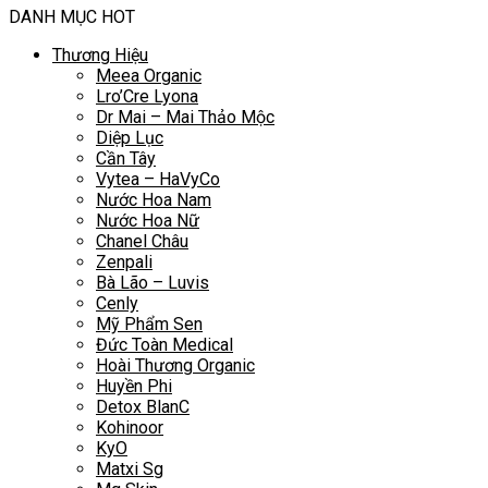
DANH MỤC HOT
Thương Hiệu
Meea Organic
Lro’Cre Lyona
Dr Mai – Mai Thảo Mộc
Diệp Lục
Cần Tây
Vytea – HaVyCo
Nước Hoa Nam
Nước Hoa Nữ
Chanel Châu
Zenpali
Bà Lão – Luvis
Cenly
Mỹ Phẩm Sen
Đức Toàn Medical
Hoài Thương Organic
Huyền Phi
Detox BlanC
Kohinoor
KyO
Matxi Sg