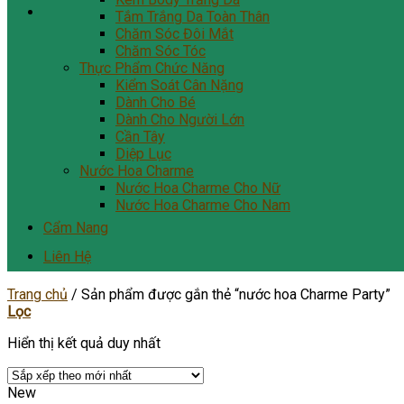
Tắm Trắng Da Toàn Thân
Chăm Sóc Đôi Mắt
Chăm Sóc Tóc
Thực Phẩm Chức Năng
Kiểm Soát Cân Nặng
Dành Cho Bé
Dành Cho Người Lớn
Cần Tây
Diệp Lục
Nước Hoa Charme
Nước Hoa Charme Cho Nữ
Nước Hoa Charme Cho Nam
Cẩm Nang
Liên Hệ
Trang chủ
/
Sản phẩm được gắn thẻ “nước hoa Charme Party”
Lọc
Hiển thị kết quả duy nhất
New