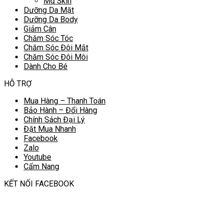
Mq Skin
Dưỡng Da Mặt
Dưỡng Da Body
Giảm Cân
Chăm Sóc Tóc
Chăm Sóc Đôi Mắt
Chăm Sóc Đôi Môi
Dành Cho Bé
HỖ TRỢ
Mua Hàng – Thanh Toán
Bảo Hành – Đổi Hàng
Chính Sách Đại Lý
Đặt Mua Nhanh
Facebook
Zalo
Youtube
Cẩm Nang
KẾT NỐI FACEBOOK