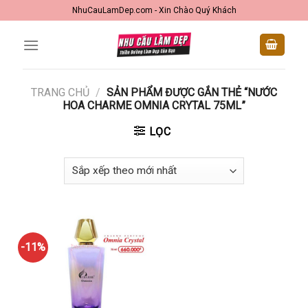
Skip
NhuCauLamDep.com - Xin Chào Quý Khách
to
content
TRANG CHỦ
/
SẢN PHẨM ĐƯỢC GẮN THẺ “NƯỚC
HOA CHARME OMNIA CRYTAL 75ML”
LỌC
-11%