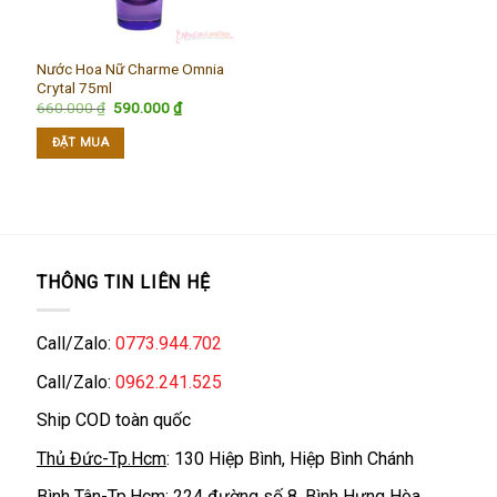
Nước Hoa Nữ Charme Omnia
Crytal 75ml
Giá
Giá
660.000
₫
590.000
₫
gốc
hiện
là:
tại
ĐẶT MUA
660.000 ₫.
là:
590.000 ₫.
THÔNG TIN LIÊN HỆ
Call/Zalo:
0773.944.702
Call/Zalo:
0962.241.525
Ship COD toàn quốc
Thủ Đức-Tp.Hcm
: 130 Hiệp Bình, Hiệp Bình Chánh
Bình Tân-Tp.Hcm
: 224 đường số 8, Bình Hưng Hòa