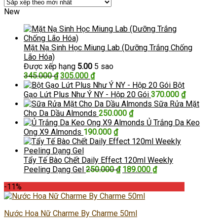
New
Mặt Nạ Sinh Học Miung Lab (Dưỡng Trắng Chống
Lão Hóa)
Được xếp hạng
5.00
5 sao
Giá
Giá
345.000
₫
305.000
₫
gốc
hiện
Bột
là:
tại
Gạo Lứt Plus Như Ý NY - Hộp 20 Gói
370.000
₫
345.000 ₫.
là:
Sữa Rửa Mặt
305.000 ₫.
Cho Da Dầu Almonds
250.000
₫
Ủ Trắng Da Keo
Ong X9 Almonds
190.000
₫
Tẩy Tế Bào Chết Daily Effect 120ml Weekly
Giá
Giá
Peeling Dạng Gel
250.000
₫
189.000
₫
gốc
hiện
-11%
là:
tại
250.000 ₫.
là:
189.000 ₫.
Nước Hoa Nữ Charme By Charme 50ml