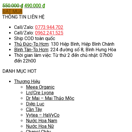
Giá
Giá
550.000
₫
490.000
₫
gốc
hiện
ĐẶT MUA
là:
tại
THÔNG TIN LIÊN HỆ
550.000 ₫.
là:
Call/Zalo:
0773.944.702
490.000 ₫.
Call/Zalo:
0962.241.525
Ship COD toàn quốc
Thủ Đức-Tp.Hcm
: 130 Hiệp Bình, Hiệp Bình Chánh
Bình Tân-Tp.Hcm
: 224 đường số 8, Bình Hưng Hòa
Thời gian làm việc: Từ thứ 2 đến chủ nhật: 07h00
đến 22h00
DANH MỤC HOT
Thương Hiệu
Meea Organic
Lro’Cre Lyona
Dr Mai – Mai Thảo Mộc
Diệp Lục
Cần Tây
Vytea – HaVyCo
Nước Hoa Nam
Nước Hoa Nữ
Chanel Châu