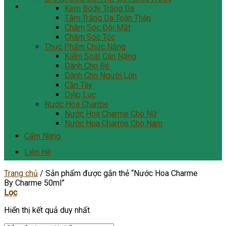
Kem Body Trắng Da
Tắm Trắng Da Toàn Thân
Chăm Sóc Đôi Mắt
Chăm Sóc Tóc
Thực Phẩm Chức Năng
Kiểm Soát Cân Nặng
Dành Cho Bé
Dành Cho Người Lớn
Cần Tây
Diệp Lục
Nước Hoa Charme
Nước Hoa Charme Cho Nữ
Nước Hoa Charme Cho Nam
Cẩm Nang
Liên Hệ
Trang chủ
/
Sản phẩm được gắn thẻ “Nước Hoa Charme
By Charme 50ml”
Lọc
Hiển thị kết quả duy nhất