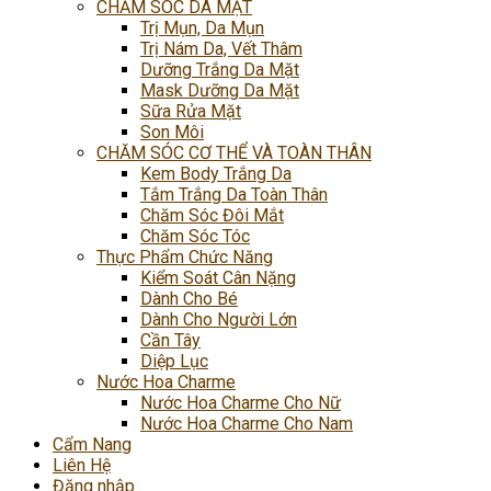
CHĂM SÓC DA MẶT
Trị Mụn, Da Mụn
Trị Nám Da, Vết Thâm
Dưỡng Trắng Da Mặt
Mask Dưỡng Da Mặt
Sữa Rửa Mặt
Son Môi
CHĂM SÓC CƠ THỂ VÀ TOÀN THÂN
Kem Body Trắng Da
Tắm Trắng Da Toàn Thân
Chăm Sóc Đôi Mắt
Chăm Sóc Tóc
Thực Phẩm Chức Năng
Kiểm Soát Cân Nặng
Dành Cho Bé
Dành Cho Người Lớn
Cần Tây
Diệp Lục
Nước Hoa Charme
Nước Hoa Charme Cho Nữ
Nước Hoa Charme Cho Nam
Cẩm Nang
Liên Hệ
Đăng nhập