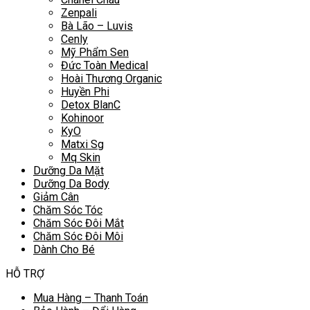
Zenpali
Bà Lão – Luvis
Cenly
Mỹ Phẩm Sen
Đức Toàn Medical
Hoài Thương Organic
Huyền Phi
Detox BlanC
Kohinoor
KyO
Matxi Sg
Mq Skin
Dưỡng Da Mặt
Dưỡng Da Body
Giảm Cân
Chăm Sóc Tóc
Chăm Sóc Đôi Mắt
Chăm Sóc Đôi Môi
Dành Cho Bé
HỖ TRỢ
Mua Hàng – Thanh Toán