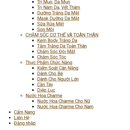
Trị Mụn, Da Mụn
Trị Nám Da, Vết Thâm
Dưỡng Trắng Da Mặt
Mask Dưỡng Da Mặt
Sữa Rửa Mặt
Son Môi
CHĂM SÓC CƠ THỂ VÀ TOÀN THÂN
Kem Body Trắng Da
Tắm Trắng Da Toàn Thân
Chăm Sóc Đôi Mắt
Chăm Sóc Tóc
Thực Phẩm Chức Năng
Kiểm Soát Cân Nặng
Dành Cho Bé
Dành Cho Người Lớn
Cần Tây
Diệp Lục
Nước Hoa Charme
Nước Hoa Charme Cho Nữ
Nước Hoa Charme Cho Nam
Cẩm Nang
Liên Hệ
Đăng nhập