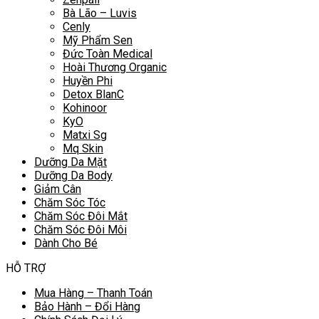
Bà Lão – Luvis
Cenly
Mỹ Phẩm Sen
Đức Toàn Medical
Hoài Thương Organic
Huyền Phi
Detox BlanC
Kohinoor
KyO
Matxi Sg
Mq Skin
Dưỡng Da Mặt
Dưỡng Da Body
Giảm Cân
Chăm Sóc Tóc
Chăm Sóc Đôi Mắt
Chăm Sóc Đôi Môi
Dành Cho Bé
HỖ TRỢ
Mua Hàng – Thanh Toán
Bảo Hành – Đổi Hàng