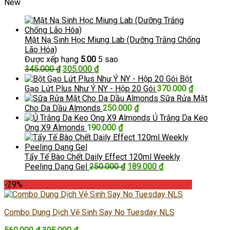
New
Mặt Nạ Sinh Học Miung Lab (Dưỡng Trắng Chống
Lão Hóa)
Được xếp hạng
5.00
5 sao
Giá
Giá
345.000
₫
305.000
₫
gốc
hiện
Bột
là:
tại
Gạo Lứt Plus Như Ý NY - Hộp 20 Gói
370.000
₫
345.000 ₫.
là:
Sữa Rửa Mặt
305.000 ₫.
Cho Da Dầu Almonds
250.000
₫
Ủ Trắng Da Keo
Ong X9 Almonds
190.000
₫
Tẩy Tế Bào Chết Daily Effect 120ml Weekly
Giá
Giá
Peeling Dạng Gel
250.000
₫
189.000
₫
gốc
hiện
-29%
là:
tại
250.000 ₫.
là:
189.000 ₫.
Combo Dung Dịch Vệ Sinh Say No Tuesday NLS
Giá
Giá