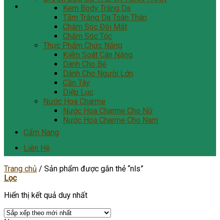
Kem Body Trắng Da
Tắm Trắng Da Toàn Thân
Chăm Sóc Đôi Mắt
Chăm Sóc Tóc
Thực Phẩm Chức Năng
Kiểm Soát Cân Nặng
Dành Cho Bé
Dành Cho Người Lớn
Cần Tây
Diệp Lục
Nước Hoa Charme
Nước Hoa Charme Cho Nữ
Nước Hoa Charme Cho Nam
Cẩm Nang
Liên Hệ
Trang chủ
/
Sản phẩm được gắn thẻ “nls”
Lọc
Hiển thị kết quả duy nhất