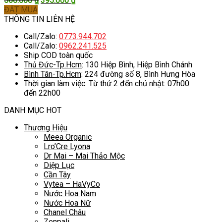
560.000
₫
395.000
₫
gốc
hiện
ĐẶT MUA
là:
tại
THÔNG TIN LIÊN HỆ
560.000 ₫.
là:
Call/Zalo:
0773.944.702
395.000 ₫.
Call/Zalo:
0962.241.525
Ship COD toàn quốc
Thủ Đức-Tp.Hcm
: 130 Hiệp Bình, Hiệp Bình Chánh
Bình Tân-Tp.Hcm
: 224 đường số 8, Bình Hưng Hòa
Thời gian làm việc: Từ thứ 2 đến chủ nhật: 07h00
đến 22h00
DANH MỤC HOT
Thương Hiệu
Meea Organic
Lro’Cre Lyona
Dr Mai – Mai Thảo Mộc
Diệp Lục
Cần Tây
Vytea – HaVyCo
Nước Hoa Nam
Nước Hoa Nữ
Chanel Châu
Zenpali