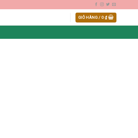
GIỎ HÀNG /
0
₫