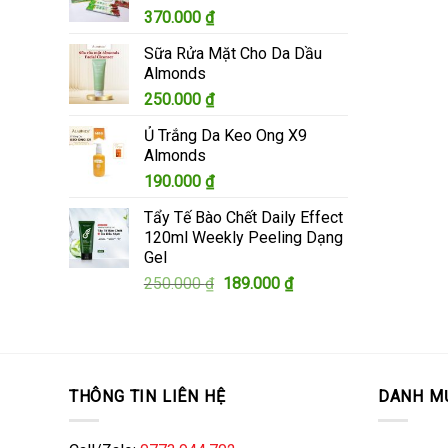
370.000
₫
305.000 ₫.
Sữa Rửa Mặt Cho Da Dầu
Almonds
250.000
₫
Ủ Trắng Da Keo Ong X9
Almonds
190.000
₫
Tẩy Tế Bào Chết Daily Effect
120ml Weekly Peeling Dạng
Gel
Giá
Giá
250.000
₫
189.000
₫
gốc
hiện
là:
tại
250.000 ₫.
là:
189.000 ₫.
THÔNG TIN LIÊN HỆ
DANH M