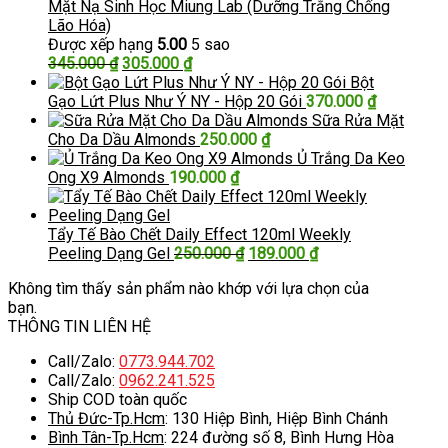
Mặt Nạ Sinh Học Miung Lab (Dưỡng Trắng Chống
Lão Hóa)
Được xếp hạng
5.00
5 sao
Giá
Giá
345.000
₫
305.000
₫
gốc
hiện
Bột
là:
tại
Gạo Lứt Plus Như Ý NY - Hộp 20 Gói
370.000
₫
345.000 ₫.
là:
Sữa Rửa Mặt
305.000 ₫.
Cho Da Dầu Almonds
250.000
₫
Ủ Trắng Da Keo
Ong X9 Almonds
190.000
₫
Tẩy Tế Bào Chết Daily Effect 120ml Weekly
Giá
Giá
Peeling Dạng Gel
250.000
₫
189.000
₫
gốc
hiện
Không tìm thấy sản phẩm nào khớp với lựa chọn của
là:
tại
bạn.
250.000 ₫.
là:
THÔNG TIN LIÊN HỆ
189.000 ₫.
Call/Zalo:
0773.944.702
Call/Zalo:
0962.241.525
Ship COD toàn quốc
Thủ Đức-Tp.Hcm
: 130 Hiệp Bình, Hiệp Bình Chánh
Bình Tân-Tp.Hcm
: 224 đường số 8, Bình Hưng Hòa