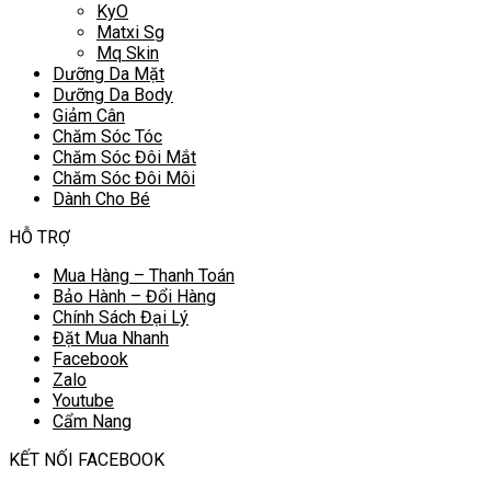
KyO
Matxi Sg
Mq Skin
Dưỡng Da Mặt
Dưỡng Da Body
Giảm Cân
Chăm Sóc Tóc
Chăm Sóc Đôi Mắt
Chăm Sóc Đôi Môi
Dành Cho Bé
HỖ TRỢ
Mua Hàng – Thanh Toán
Bảo Hành – Đổi Hàng
Chính Sách Đại Lý
Đặt Mua Nhanh
Facebook
Zalo
Youtube
Cẩm Nang
KẾT NỐI FACEBOOK