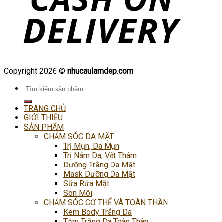
Copyright 2026 ©
nhucaulamdep.com
Tìm
kiếm:
TRANG CHỦ
GIỚI THIỆU
SẢN PHẨM
CHĂM SÓC DA MẶT
Trị Mụn, Da Mụn
Trị Nám Da, Vết Thâm
Dưỡng Trắng Da Mặt
Mask Dưỡng Da Mặt
Sữa Rửa Mặt
Son Môi
CHĂM SÓC CƠ THỂ VÀ TOÀN THÂN
Kem Body Trắng Da
Tắm Trắng Da Toàn Thân