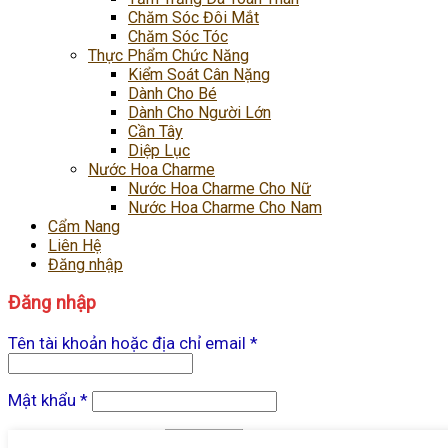
Chăm Sóc Đôi Mắt
Chăm Sóc Tóc
Thực Phẩm Chức Năng
Kiểm Soát Cân Nặng
Dành Cho Bé
Dành Cho Người Lớn
Cần Tây
Diệp Lục
Nước Hoa Charme
Nước Hoa Charme Cho Nữ
Nước Hoa Charme Cho Nam
Cẩm Nang
Liên Hệ
Đăng nhập
Đăng nhập
Tên tài khoản hoặc địa chỉ email
*
Mật khẩu
*
Ghi nhớ mật khẩu
Đăng nhập