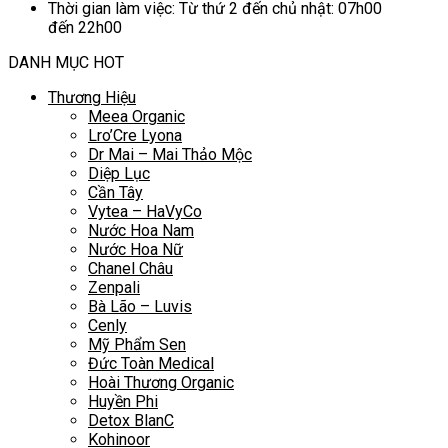
Thời gian làm việc: Từ thứ 2 đến chủ nhật: 07h00
đến 22h00
DANH MỤC HOT
Thương Hiệu
Meea Organic
Lro’Cre Lyona
Dr Mai – Mai Thảo Mộc
Diệp Lục
Cần Tây
Vytea – HaVyCo
Nước Hoa Nam
Nước Hoa Nữ
Chanel Châu
Zenpali
Bà Lão – Luvis
Cenly
Mỹ Phẩm Sen
Đức Toàn Medical
Hoài Thương Organic
Huyền Phi
Detox BlanC
Kohinoor