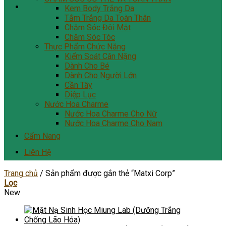
Kem Body Trắng Da
Tắm Trắng Da Toàn Thân
Chăm Sóc Đôi Mắt
Chăm Sóc Tóc
Thực Phẩm Chức Năng
Kiểm Soát Cân Nặng
Dành Cho Bé
Dành Cho Người Lớn
Cần Tây
Diệp Lục
Nước Hoa Charme
Nước Hoa Charme Cho Nữ
Nước Hoa Charme Cho Nam
Cẩm Nang
Liên Hệ
Trang chủ
/
Sản phẩm được gắn thẻ “Matxi Corp”
Lọc
New