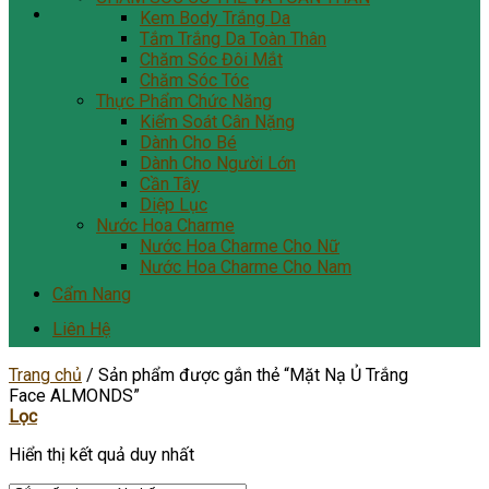
Kem Body Trắng Da
Tắm Trắng Da Toàn Thân
Chăm Sóc Đôi Mắt
Chăm Sóc Tóc
Thực Phẩm Chức Năng
Kiểm Soát Cân Nặng
Dành Cho Bé
Dành Cho Người Lớn
Cần Tây
Diệp Lục
Nước Hoa Charme
Nước Hoa Charme Cho Nữ
Nước Hoa Charme Cho Nam
Cẩm Nang
Liên Hệ
Trang chủ
/
Sản phẩm được gắn thẻ “Mặt Nạ Ủ Trắng
Face ALMONDS”
Lọc
Hiển thị kết quả duy nhất