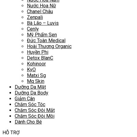
Nước Hoa Nữ
Chanel Châu
Zenpali
Bà Lão – Luvis
Cenly
Mỹ Phẩm Sen
Đức Toàn Medical
Hoài Thương Organic
Huyền Phi
Detox BlanC
Kohinoor
KyO
Matxi Sg
Mq Skin
Dưỡng Da Mặt
Dưỡng Da Body
Giảm Cân
Chăm Sóc Tóc
Chăm Sóc Đôi Mắt
Chăm Sóc Đôi Môi
Dành Cho Bé
HỖ TRỢ