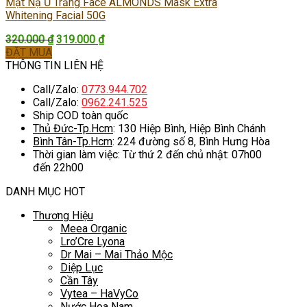
Mặt Nạ Ủ Trắng Face ALMONDS Mask Extra
Whitening Facial 50G
Giá
Giá
320.000
₫
319.000
₫
gốc
hiện
ĐẶT MUA
là:
tại
THÔNG TIN LIÊN HỆ
320.000 ₫.
là:
Call/Zalo:
0773.944.702
319.000 ₫.
Call/Zalo:
0962.241.525
Ship COD toàn quốc
Thủ Đức-Tp.Hcm
: 130 Hiệp Bình, Hiệp Bình Chánh
Bình Tân-Tp.Hcm
: 224 đường số 8, Bình Hưng Hòa
Thời gian làm việc: Từ thứ 2 đến chủ nhật: 07h00
đến 22h00
DANH MỤC HOT
Thương Hiệu
Meea Organic
Lro’Cre Lyona
Dr Mai – Mai Thảo Mộc
Diệp Lục
Cần Tây
Vytea – HaVyCo
Nước Hoa Nam