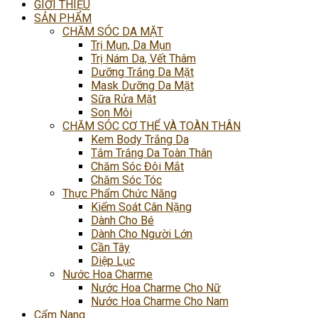
GIỚI THIỆU
SẢN PHẨM
CHĂM SÓC DA MẶT
Trị Mụn, Da Mụn
Trị Nám Da, Vết Thâm
Dưỡng Trắng Da Mặt
Mask Dưỡng Da Mặt
Sữa Rửa Mặt
Son Môi
CHĂM SÓC CƠ THỂ VÀ TOÀN THÂN
Kem Body Trắng Da
Tắm Trắng Da Toàn Thân
Chăm Sóc Đôi Mắt
Chăm Sóc Tóc
Thực Phẩm Chức Năng
Kiểm Soát Cân Nặng
Dành Cho Bé
Dành Cho Người Lớn
Cần Tây
Diệp Lục
Nước Hoa Charme
Nước Hoa Charme Cho Nữ
Nước Hoa Charme Cho Nam
Cẩm Nang