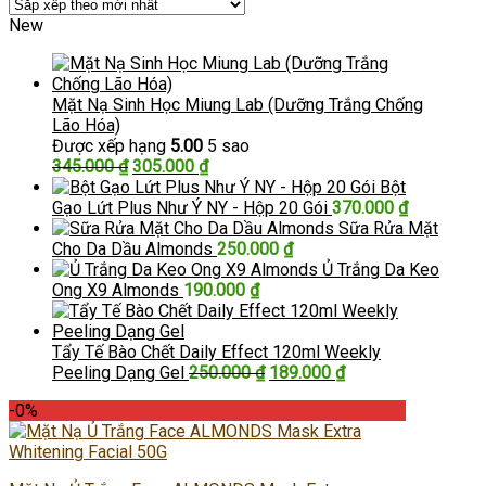
New
Mặt Nạ Sinh Học Miung Lab (Dưỡng Trắng Chống
Lão Hóa)
Được xếp hạng
5.00
5 sao
Giá
Giá
345.000
₫
305.000
₫
gốc
hiện
Bột
là:
tại
Gạo Lứt Plus Như Ý NY - Hộp 20 Gói
370.000
₫
345.000 ₫.
là:
Sữa Rửa Mặt
305.000 ₫.
Cho Da Dầu Almonds
250.000
₫
Ủ Trắng Da Keo
Ong X9 Almonds
190.000
₫
Tẩy Tế Bào Chết Daily Effect 120ml Weekly
Giá
Giá
Peeling Dạng Gel
250.000
₫
189.000
₫
gốc
hiện
-0%
là:
tại
250.000 ₫.
là:
189.000 ₫.