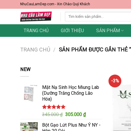
Skip
NhuCauLamDep.com - Xin Chào Quý Khách
to
Tìm
content
kiếm:
TRANG CHỦ
GIỚI THIỆU
SẢN PHẨM
TRANG CHỦ
/
SẢN PHẨM ĐƯỢC GẮN THẺ “
NEW
-3%
Mặt Nạ Sinh Học Miung Lab
(Dưỡng Trắng Chống Lão
Hóa)
Được xếp
Giá
Giá
345.000
₫
305.000
₫
hạng
5.00
gốc
hiện
5 sao
Bột Gạo Lứt Plus Như Ý NY -
là:
tại
Hộp 20 Gói