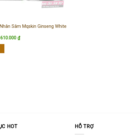
Nhân Sâm Mqskin Ginseng White
Giá
Giá
610.000
₫
gốc
hiện
là:
tại
630.000 ₫.
là:
610.000 ₫.
ỤC HOT
HỖ TRỢ