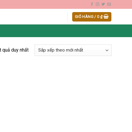
GIỎ HÀNG /
0
₫
ết quả duy nhất