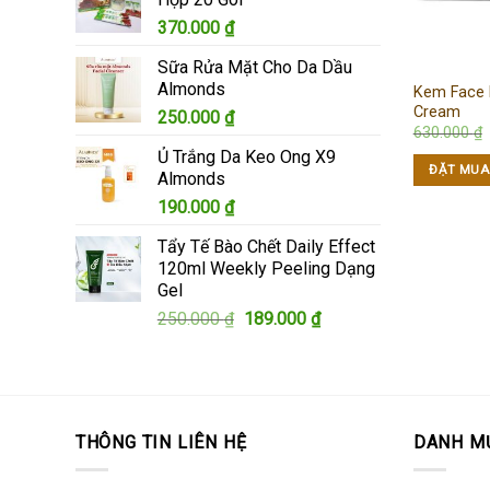
345.000 ₫.
là:
370.000
₫
305.000 ₫.
Sữa Rửa Mặt Cho Da Dầu
Almonds
Kem Face 
Cream
250.000
₫
630.000
₫
Ủ Trắng Da Keo Ong X9
ĐẶT MUA
Almonds
190.000
₫
Tẩy Tế Bào Chết Daily Effect
120ml Weekly Peeling Dạng
Gel
Giá
Giá
250.000
₫
189.000
₫
gốc
hiện
là:
tại
250.000 ₫.
là:
189.000 ₫.
THÔNG TIN LIÊN HỆ
DANH M