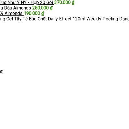
lus Như Ý NY - Hộp 20 Gói
370.000
₫
Da Dầu Almonds
250.000
₫
X9 Almonds
190.000
₫
Tẩy Tế Bào Chết Daily Effect 120ml Weekly Peeling Dạn
00