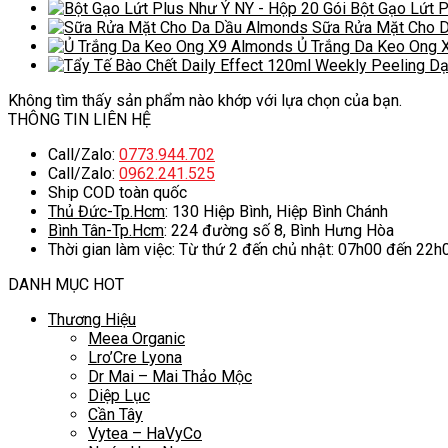
gốc
hiện
Bột Gạo Lứt P
là:
tại
Sữa Rửa Mặt Cho 
345.000 ₫.
là:
Ủ Trắng Da Keo Ong 
305.000 ₫.
Không tìm thấy sản phẩm nào khớp với lựa chọn của bạn.
THÔNG TIN LIÊN HỆ
Call/Zalo:
0773.944.702
Call/Zalo:
0962.241.525
Ship COD toàn quốc
Thủ Đức-Tp.Hcm
: 130 Hiệp Bình, Hiệp Bình Chánh
Bình Tân-Tp.Hcm
: 224 đường số 8, Bình Hưng Hòa
Thời gian làm việc: Từ thứ 2 đến chủ nhật: 07h00 đến 22h
DANH MỤC HOT
Thương Hiệu
Meea Organic
Lro’Cre Lyona
Dr Mai – Mai Thảo Mộc
Diệp Lục
Cần Tây
Vytea – HaVyCo