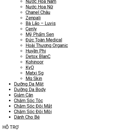
Nước Hoa Nam
Nước Hoa Nữ
Chanel Châu
Zenpali
Bà Lão – Luvis
Cenly
Mỹ Phẩm Sen
Đức Toàn Medical
Hoài Thương Organic
Huyền Phi
Detox BlanC
Kohinoor
KyO
Matxi Sg
Mq Skin
Dưỡng Da Mặt
Dưỡng Da Body
Giảm Cân
Chăm Sóc Tóc
Chăm Sóc Đôi Mắt
Chăm Sóc Đôi Môi
Dành Cho Bé
HỖ TRỢ