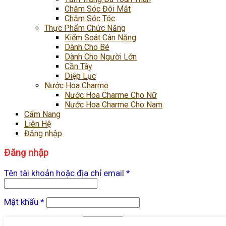
Chăm Sóc Đôi Mắt
Chăm Sóc Tóc
Thực Phẩm Chức Năng
Kiểm Soát Cân Nặng
Dành Cho Bé
Dành Cho Người Lớn
Cần Tây
Diệp Lục
Nước Hoa Charme
Nước Hoa Charme Cho Nữ
Nước Hoa Charme Cho Nam
Cẩm Nang
Liên Hệ
Đăng nhập
Đăng nhập
Tên tài khoản hoặc địa chỉ email
*
Mật khẩu
*
Ghi nhớ mật khẩu
Đăng nhập