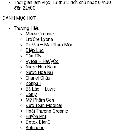
Thời gian làm việc: Từ thứ 2 đến chủ nhật: 07h00
đến 22h00
DANH MỤC HOT
Thương Hiệu
Meea Organic
Lro’Cre Lyona
Dr Mai – Mai Thảo Mộc
Diệp Lục
Cần Tây
Vytea – HaVyCo
Nước Hoa Nam
Nước Hoa Nữ
Chanel Châu
Zenpali
Bà Lão – Luvis
Cenly
Mỹ Phẩm Sen
Đức Toàn Medical
Hoài Thương Organic
Huyền Phi
Detox BlanC
Kohinoor