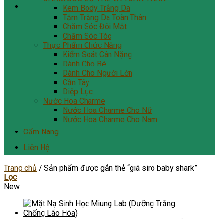
Kem Body Trắng Da
Tắm Trắng Da Toàn Thân
Chăm Sóc Đôi Mắt
Chăm Sóc Tóc
Thực Phẩm Chức Năng
Kiểm Soát Cân Nặng
Dành Cho Bé
Dành Cho Người Lớn
Cần Tây
Diệp Lục
Nước Hoa Charme
Nước Hoa Charme Cho Nữ
Nước Hoa Charme Cho Nam
Cẩm Nang
Liên Hệ
Trang chủ
/
Sản phẩm được gắn thẻ “giá siro baby shark”
Lọc
New