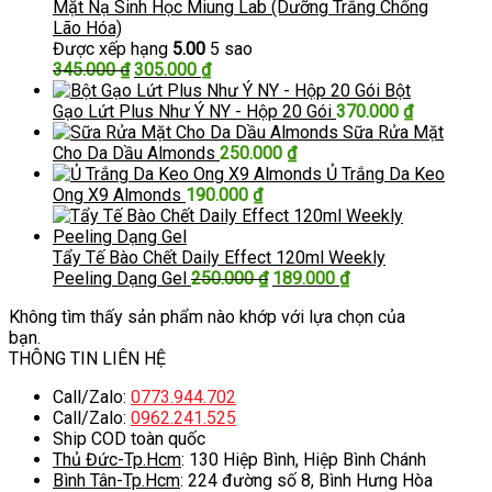
Mặt Nạ Sinh Học Miung Lab (Dưỡng Trắng Chống
Lão Hóa)
Được xếp hạng
5.00
5 sao
Giá
Giá
345.000
₫
305.000
₫
gốc
hiện
Bột
là:
tại
Gạo Lứt Plus Như Ý NY - Hộp 20 Gói
370.000
₫
345.000 ₫.
là:
Sữa Rửa Mặt
305.000 ₫.
Cho Da Dầu Almonds
250.000
₫
Ủ Trắng Da Keo
Ong X9 Almonds
190.000
₫
Tẩy Tế Bào Chết Daily Effect 120ml Weekly
Giá
Giá
Peeling Dạng Gel
250.000
₫
189.000
₫
gốc
hiện
Không tìm thấy sản phẩm nào khớp với lựa chọn của
là:
tại
bạn.
250.000 ₫.
là:
THÔNG TIN LIÊN HỆ
189.000 ₫.
Call/Zalo:
0773.944.702
Call/Zalo:
0962.241.525
Ship COD toàn quốc
Thủ Đức-Tp.Hcm
: 130 Hiệp Bình, Hiệp Bình Chánh
Bình Tân-Tp.Hcm
: 224 đường số 8, Bình Hưng Hòa