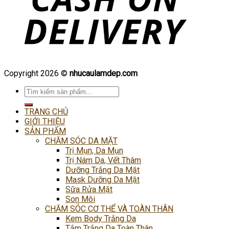
Copyright 2026 ©
nhucaulamdep.com
Tìm
kiếm:
TRANG CHỦ
GIỚI THIỆU
SẢN PHẨM
CHĂM SÓC DA MẶT
Trị Mụn, Da Mụn
Trị Nám Da, Vết Thâm
Dưỡng Trắng Da Mặt
Mask Dưỡng Da Mặt
Sữa Rửa Mặt
Son Môi
CHĂM SÓC CƠ THỂ VÀ TOÀN THÂN
Kem Body Trắng Da
Tắm Trắng Da Toàn Thân