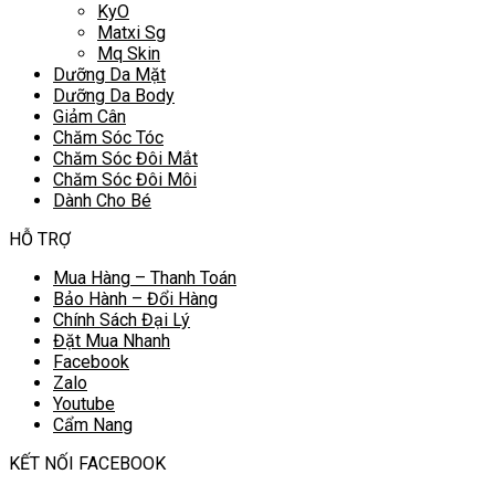
KyO
Matxi Sg
Mq Skin
Dưỡng Da Mặt
Dưỡng Da Body
Giảm Cân
Chăm Sóc Tóc
Chăm Sóc Đôi Mắt
Chăm Sóc Đôi Môi
Dành Cho Bé
HỖ TRỢ
Mua Hàng – Thanh Toán
Bảo Hành – Đổi Hàng
Chính Sách Đại Lý
Đặt Mua Nhanh
Facebook
Zalo
Youtube
Cẩm Nang
KẾT NỐI FACEBOOK