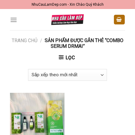
Skip
NhuCauLamDep.com - Xin Chào Quý Khách
to
content
TRANG CHỦ
/
SẢN PHẨM ĐƯỢC GẮN THẺ “COMBO
SERUM DRMAI”
LỌC