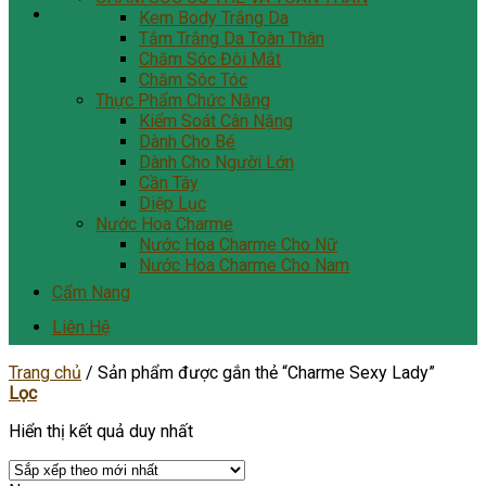
Kem Body Trắng Da
Tắm Trắng Da Toàn Thân
Chăm Sóc Đôi Mắt
Chăm Sóc Tóc
Thực Phẩm Chức Năng
Kiểm Soát Cân Nặng
Dành Cho Bé
Dành Cho Người Lớn
Cần Tây
Diệp Lục
Nước Hoa Charme
Nước Hoa Charme Cho Nữ
Nước Hoa Charme Cho Nam
Cẩm Nang
Liên Hệ
Trang chủ
/
Sản phẩm được gắn thẻ “Charme Sexy Lady”
Lọc
Hiển thị kết quả duy nhất