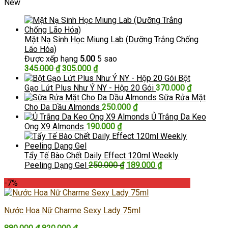
New
Mặt Nạ Sinh Học Miung Lab (Dưỡng Trắng Chống
Lão Hóa)
Được xếp hạng
5.00
5 sao
Giá
Giá
345.000
₫
305.000
₫
gốc
hiện
Bột
là:
tại
Gạo Lứt Plus Như Ý NY - Hộp 20 Gói
370.000
₫
345.000 ₫.
là:
Sữa Rửa Mặt
305.000 ₫.
Cho Da Dầu Almonds
250.000
₫
Ủ Trắng Da Keo
Ong X9 Almonds
190.000
₫
Tẩy Tế Bào Chết Daily Effect 120ml Weekly
Giá
Giá
Peeling Dạng Gel
250.000
₫
189.000
₫
gốc
hiện
-7%
là:
tại
250.000 ₫.
là:
189.000 ₫.
Nước Hoa Nữ Charme Sexy Lady 75ml
Giá
Giá