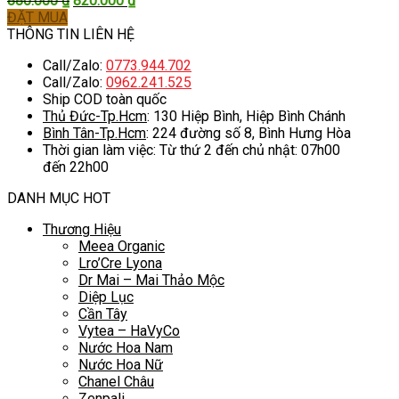
880.000
₫
820.000
₫
gốc
hiện
ĐẶT MUA
là:
tại
THÔNG TIN LIÊN HỆ
880.000 ₫.
là:
Call/Zalo:
0773.944.702
820.000 ₫.
Call/Zalo:
0962.241.525
Ship COD toàn quốc
Thủ Đức-Tp.Hcm
: 130 Hiệp Bình, Hiệp Bình Chánh
Bình Tân-Tp.Hcm
: 224 đường số 8, Bình Hưng Hòa
Thời gian làm việc: Từ thứ 2 đến chủ nhật: 07h00
đến 22h00
DANH MỤC HOT
Thương Hiệu
Meea Organic
Lro’Cre Lyona
Dr Mai – Mai Thảo Mộc
Diệp Lục
Cần Tây
Vytea – HaVyCo
Nước Hoa Nam
Nước Hoa Nữ
Chanel Châu
Zenpali