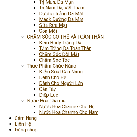
Trị Mụn, Da Mụn
Trị Nám Da, Vết Thâm
Dưỡng Trắng Da Mặt
Mask Dưỡng Da Mặt
Sữa Rửa Mặt
Son Môi
CHĂM SÓC CƠ THỂ VÀ TOÀN THÂN
Kem Body Trắng Da
Tắm Trắng Da Toàn Thân
Chăm Sóc Đôi Mắt
Chăm Sóc Tóc
Thực Phẩm Chức Năng
Kiểm Soát Cân Nặng
Dành Cho Bé
Dành Cho Người Lớn
Cần Tây
Diệp Lục
Nước Hoa Charme
Nước Hoa Charme Cho Nữ
Nước Hoa Charme Cho Nam
Cẩm Nang
Liên Hệ
Đăng nhập