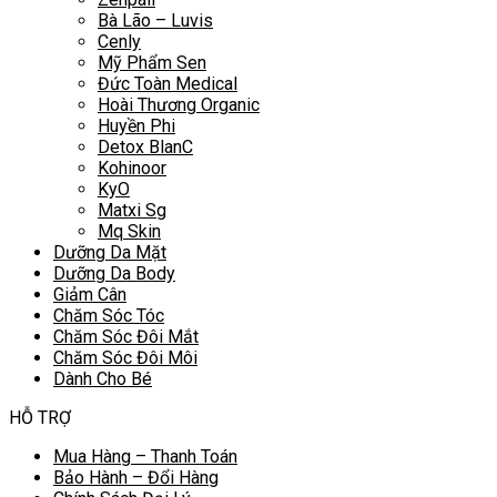
Bà Lão – Luvis
Cenly
Mỹ Phẩm Sen
Đức Toàn Medical
Hoài Thương Organic
Huyền Phi
Detox BlanC
Kohinoor
KyO
Matxi Sg
Mq Skin
Dưỡng Da Mặt
Dưỡng Da Body
Giảm Cân
Chăm Sóc Tóc
Chăm Sóc Đôi Mắt
Chăm Sóc Đôi Môi
Dành Cho Bé
HỖ TRỢ
Mua Hàng – Thanh Toán
Bảo Hành – Đổi Hàng