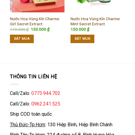
Nước Hoa Vùng Kín Charme
Nước Hoa Vùng Kín Charme
Girl Secret Extract
Mint Secret Extract
Giá
Giá
170.000
₫
150.000
₫
150.000
₫
gốc
hiện
là:
tại
ĐẶT MUA
ĐẶT MUA
170.000 ₫.
là:
150.000 ₫.
THÔNG TIN LIÊN HỆ
Call/Zalo:
0773.944.702
Call/Zalo:
0962.241.525
Ship COD toàn quốc
Thủ Đức-Tp.Hcm
: 130 Hiệp Bình, Hiệp Bình Chánh
Bình Tân-Tp.Hcm
: 224 đường số 8, Bình Hưng Hòa