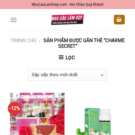
Skip
NhuCauLamDep.com - Xin Chào Quý Khách
to
content
TRANG CHỦ
/
SẢN PHẨM ĐƯỢC GẮN THẺ “CHARME
SECRET”
LỌC
-12%