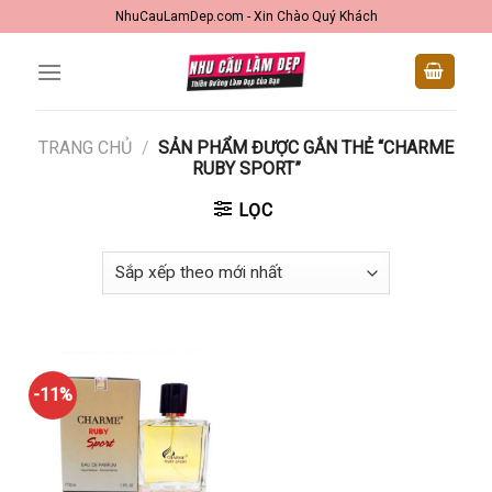
Skip
NhuCauLamDep.com - Xin Chào Quý Khách
to
content
TRANG CHỦ
/
SẢN PHẨM ĐƯỢC GẮN THẺ “CHARME
RUBY SPORT”
LỌC
-11%