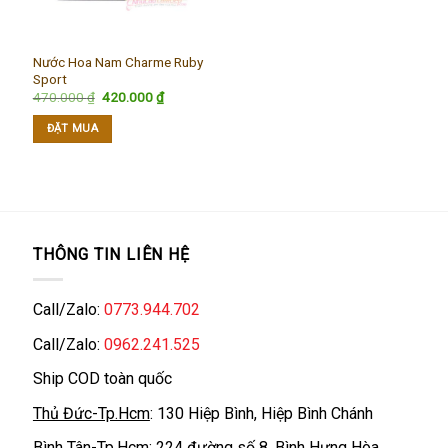
Nước Hoa Nam Charme Ruby
Sport
Giá
Giá
470.000
₫
420.000
₫
gốc
hiện
là:
tại
ĐẶT MUA
470.000 ₫.
là:
420.000 ₫.
THÔNG TIN LIÊN HỆ
Call/Zalo:
0773.944.702
Call/Zalo:
0962.241.525
Ship COD toàn quốc
Thủ Đức-Tp.Hcm
: 130 Hiệp Bình, Hiệp Bình Chánh
Bình Tân-Tp.Hcm
: 224 đường số 8, Bình Hưng Hòa