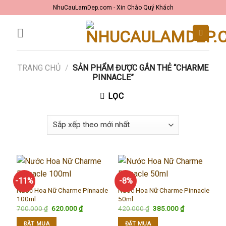
Skip
NhuCauLamDep.com - Xin Chào Quý Khách
to
content
TRANG CHỦ
/
SẢN PHẨM ĐƯỢC GẮN THẺ “CHARME
PINNACLE”
LỌC
-11%
-8%
Nước Hoa Nữ Charme Pinnacle
Nước Hoa Nữ Charme Pinnacle
100ml
50ml
Giá
Giá
Giá
Giá
700.000
₫
620.000
₫
420.000
₫
385.000
₫
gốc
hiện
gốc
hiện
là:
tại
là:
tại
ĐẶT MUA
ĐẶT MUA