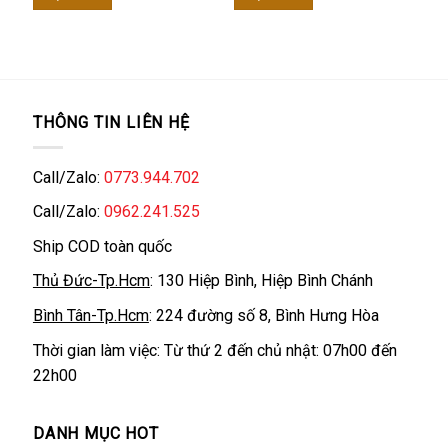
700.000 ₫.
là:
420.000 ₫.
là:
620.000 ₫.
385.000 ₫.
THÔNG TIN LIÊN HỆ
Call/Zalo:
0773.944.702
Call/Zalo:
0962.241.525
Ship COD toàn quốc
Thủ Đức-Tp.Hcm
: 130 Hiệp Bình, Hiệp Bình Chánh
Bình Tân-Tp.Hcm
: 224 đường số 8, Bình Hưng Hòa
Thời gian làm việc: Từ thứ 2 đến chủ nhật: 07h00 đến
22h00
DANH MỤC HOT