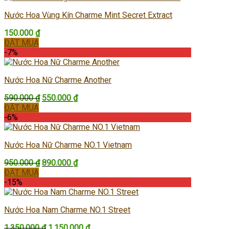
chọn
170.000 ₫.
là:
trên
Nước Hoa Vùng Kín Charme Mint Secret Extract
150.000 ₫.
trang
sản
150.000
₫
phẩm
ĐẶT MUA
-7%
Nước Hoa Nữ Charme Another
Giá
Giá
590.000
₫
550.000
₫
gốc
hiện
ĐẶT MUA
là:
tại
-6%
590.000 ₫.
là:
550.000 ₫.
Nước Hoa Nữ Charme NO.1 Vietnam
Giá
Giá
950.000
₫
890.000
₫
gốc
hiện
ĐẶT MUA
là:
tại
-15%
950.000 ₫.
là:
890.000 ₫.
Nước Hoa Nam Charme NO.1 Street
Giá
Giá
1.350.000
₫
1.150.000
₫