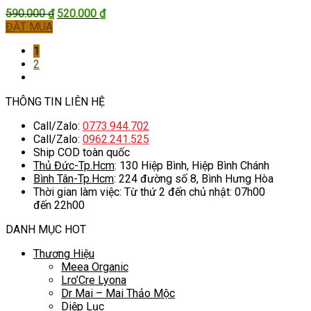
Giá
Giá
590.000
₫
520.000
₫
gốc
hiện
ĐẶT MUA
là:
tại
1
590.000 ₫.
là:
2
520.000 ₫.
THÔNG TIN LIÊN HỆ
Call/Zalo:
0773.944.702
Call/Zalo:
0962.241.525
Ship COD toàn quốc
Thủ Đức-Tp.Hcm
: 130 Hiệp Bình, Hiệp Bình Chánh
Bình Tân-Tp.Hcm
: 224 đường số 8, Bình Hưng Hòa
Thời gian làm việc: Từ thứ 2 đến chủ nhật: 07h00
đến 22h00
DANH MỤC HOT
Thương Hiệu
Meea Organic
Lro’Cre Lyona
Dr Mai – Mai Thảo Mộc
Diệp Lục