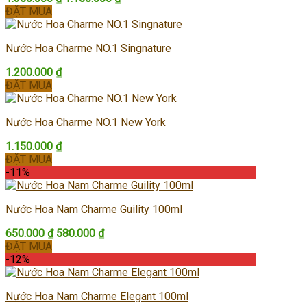
gốc
hiện
ĐẶT MUA
là:
tại
1.350.000 ₫.
là:
Nước Hoa Charme NO.1 Singnature
1.150.000 ₫.
1.200.000
₫
ĐẶT MUA
Nước Hoa Charme NO.1 New York
1.150.000
₫
ĐẶT MUA
-11%
Nước Hoa Nam Charme Guility 100ml
Giá
Giá
650.000
₫
580.000
₫
gốc
hiện
ĐẶT MUA
là:
tại
-12%
650.000 ₫.
là:
580.000 ₫.
Nước Hoa Nam Charme Elegant 100ml