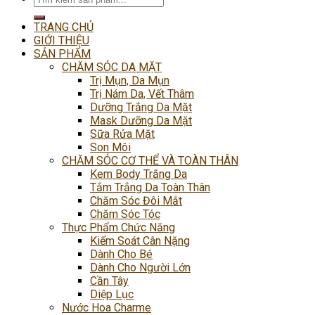
kiếm:
TRANG CHỦ
GIỚI THIỆU
SẢN PHẨM
CHĂM SÓC DA MẶT
Trị Mụn, Da Mụn
Trị Nám Da, Vết Thâm
Dưỡng Trắng Da Mặt
Mask Dưỡng Da Mặt
Sữa Rửa Mặt
Son Môi
CHĂM SÓC CƠ THỂ VÀ TOÀN THÂN
Kem Body Trắng Da
Tắm Trắng Da Toàn Thân
Chăm Sóc Đôi Mắt
Chăm Sóc Tóc
Thực Phẩm Chức Năng
Kiểm Soát Cân Nặng
Dành Cho Bé
Dành Cho Người Lớn
Cần Tây
Diệp Lục
Nước Hoa Charme