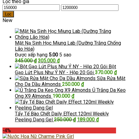
Lọc theo giá
Giá
Giá
tối
tối
Lọc
thiểu
đa
New
Mặt Nạ Sinh Học Miung Lab (Dưỡng Trắng Chống
Lão Hóa)
Được xếp hạng
5.00
5 sao
Giá
Giá
345.000
₫
305.000
₫
gốc
hiện
Bột
là:
tại
Gạo Lứt Plus Như Ý NY - Hộp 20 Gói
370.000
₫
345.000 ₫.
là:
Sữa Rửa Mặt
305.000 ₫.
Cho Da Dầu Almonds
250.000
₫
Ủ Trắng Da Keo
Ong X9 Almonds
190.000
₫
Tẩy Tế Bào Chết Daily Effect 120ml Weekly
Giá
Giá
Peeling Dạng Gel
250.000
₫
189.000
₫
gốc
hiện
-4%
là:
tại
250.000 ₫.
là: