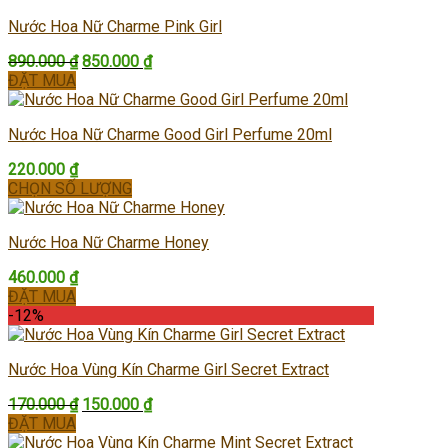
189.000 ₫.
Nước Hoa Nữ Charme Pink Girl
Giá
Giá
890.000
₫
850.000
₫
gốc
hiện
ĐẶT MUA
là:
tại
890.000 ₫.
là:
Nước Hoa Nữ Charme Good Girl Perfume 20ml
850.000 ₫.
220.000
₫
CHỌN SỐ LƯỢNG
Sản
phẩm
Nước Hoa Nữ Charme Honey
này
có
460.000
₫
nhiều
ĐẶT MUA
biến
-12%
thể.
Các
tùy
Nước Hoa Vùng Kín Charme Girl Secret Extract
chọn
có
Giá
Giá
170.000
₫
150.000
₫
thể
gốc
hiện
ĐẶT MUA
được
là:
tại