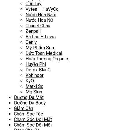
Cần Tây
Vytea – HaVyCo
Nước Hoa Nam
Nước Hoa Nữ
Chanel Châu
Zenpali
Bà Lão – Luvis
Cenly
Mỹ Phẩm Sen
Đức Toàn Medical
Hoài Thương Organic
Huyền Phi
Detox BlanC
Kohinoor
KyO
Matxi Sg
Mq Skin
Dưỡng Da Mặt
Dưỡng Da Body
Giảm Cân
Chăm Sóc Tóc
Chăm Sóc Đôi Mắt
Chăm Sóc Đôi Môi