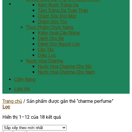
Kem Body Trắng Da
Tắm Trắng Da Toàn Thân
Chăm Sóc Đôi Mắt
Chăm Sóc Tóc
Thực Phẩm Chức Năng
Kiểm Soát Cân Nặng
Dành Cho Bé
Dành Cho Người Lớn
Cần Tây
Diệp Lục
Nước Hoa Charme
Nước Hoa Charme Cho Nữ
Nước Hoa Charme Cho Nam
Cẩm Nang
Liên Hệ
Trang chủ
/
Sản phẩm được gắn thẻ “charme perfume”
Lọc
Hiển thị 1–12 của 18 kết quả