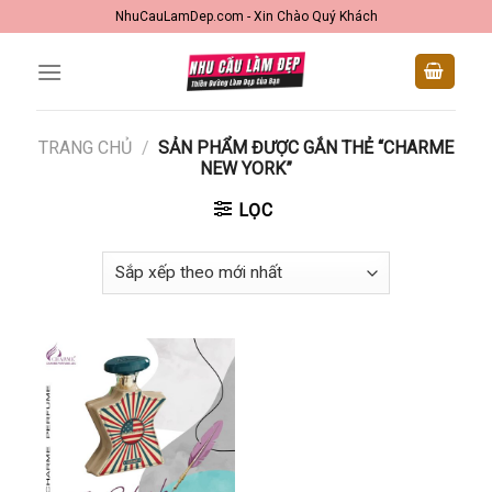
Skip
NhuCauLamDep.com - Xin Chào Quý Khách
to
content
TRANG CHỦ
/
SẢN PHẨM ĐƯỢC GẮN THẺ “CHARME
NEW YORK”
LỌC