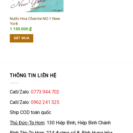
Nước Hoa Charme NO.1 New
York
1.150.000
₫
ĐẶT MUA
THÔNG TIN LIÊN HỆ
Call/Zalo:
0773.944.702
Call/Zalo:
0962.241.525
Ship COD toàn quốc
Thủ Đức-Tp.Hcm
: 130 Hiệp Bình, Hiệp Bình Chánh
Bình Tân-Tp.Hcm
: 224 đường số 8, Bình Hưng Hòa